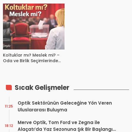
Olsun!
Kazanıyor?
Koltuklar mı? Meslek mi? –
Oda ve Birlik Seçimlerinde
Meslek Ahlakı
Sıcak Gelişmeler
Optik Sektörünün Geleceğine Yön Veren
11:25
Uluslararası Buluşma
Merve Optik, Tom Ford ve Zegna ile
18:12
Alaçatı’da Yaz Sezonuna Şık Bir Başlangıç ​​