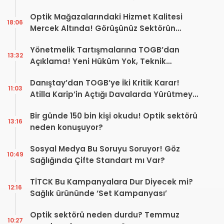
Yaptı
Optik Mağazalarındaki Hizmet Kalitesi
18:06
Mercek Altında! Görüşünüz Sektörün
Geleceğini Şekillendirebilir
Yönetmelik Tartışmalarına TOGB’dan
13:32
Açıklama! Yeni Hüküm Yok, Teknik
Düzenleme Var
Danıştay’dan TOGB’ye İki Kritik Karar!
11:03
Atilla Karip’in Açtığı Davalarda Yürütmeyi
Durdurma Kararı
Bir günde 150 bin kişi okudu! Optik sektörü
13:16
neden konuşuyor?
Sosyal Medya Bu Soruyu Soruyor! Göz
10:49
Sağlığında Çifte Standart mı Var?
TİTCK Bu Kampanyalara Dur Diyecek mi?
12:16
Sağlık ürününde ‘Set Kampanyası’
Optik sektörü neden durdu? Temmuz
10:27