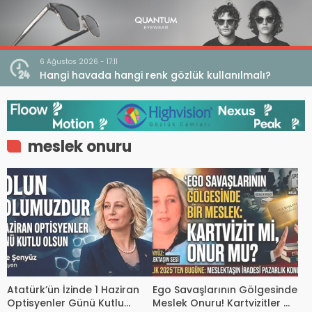
6 Ağustos 2026 - 17:11
 Açığı
Hangi havada hangi renk gözlük kullanılmalı?
meslek onuru
Atatürk’ün İzinde 1 Haziran
Ego Savaşlarının Gölgesinde
Optisyenler Günü Kutlu
Meslek Onuru! Kartvizitler mi