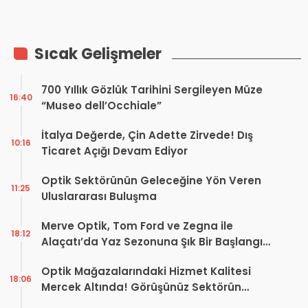
Emanet Edilen Gelecek
Sıcak Gelişmeler
700 Yıllık Gözlük Tarihini Sergileyen Müze
16:40
“Museo dell’Occhiale”
İtalya Değerde, Çin Adette Zirvede! Dış
10:16
Ticaret Açığı Devam Ediyor
Optik Sektörünün Geleceğine Yön Veren
11:25
Uluslararası Buluşma
Merve Optik, Tom Ford ve Zegna ile
18:12
Alaçatı’da Yaz Sezonuna Şık Bir Başlangıç ​​
Yaptı
Optik Mağazalarındaki Hizmet Kalitesi
18:06
Mercek Altında! Görüşünüz Sektörün
Geleceğini Şekillendirebilir