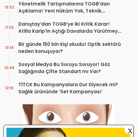
Yönetmelik Tartışmalarına TOGB’dan
13:32
Açıklama! Yeni Hüküm Yok, Teknik
Düzenleme Var
Danıştay’dan TOGB’ye İki Kritik Karar!
11:03
Atilla Karip’in Açtığı Davalarda Yürütmeyi
Durdurma Kararı
Bir günde 150 bin kişi okudu! Optik sektörü
13:16
neden konuşuyor?
Sosyal Medya Bu Soruyu Soruyor! Göz
10:49
Sağlığında Çifte Standart mı Var?
TİTCK Bu Kampanyalara Dur Diyecek mi?
12:16
Sağlık ürününde ‘Set Kampanyası’
X