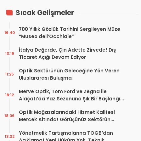
Sıcak Gelişmeler
700 Yıllık Gözlük Tarihini Sergileyen Müze
16:40
“Museo dell’Occhiale”
İtalya Değerde, Çin Adette Zirvede! Dış
10:16
Ticaret Açığı Devam Ediyor
Optik Sektörünün Geleceğine Yön Veren
11:25
Uluslararası Buluşma
Merve Optik, Tom Ford ve Zegna ile
18:12
Alaçatı’da Yaz Sezonuna Şık Bir Başlangıç ​​
Yaptı
Optik Mağazalarındaki Hizmet Kalitesi
18:06
Mercek Altında! Görüşünüz Sektörün
Geleceğini Şekillendirebilir
Yönetmelik Tartışmalarına TOGB’dan
13:32
Açıklama! Yeni Hüküm Yok, Teknik