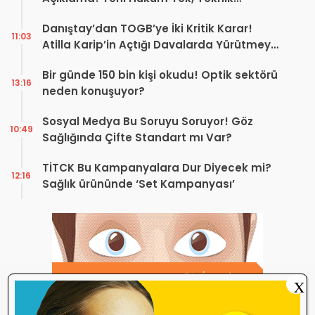
Düzenleme Var
Danıştay’dan TOGB’ye İki Kritik Karar!
11:03
Atilla Karip’in Açtığı Davalarda Yürütmeyi
Durdurma Kararı
Bir günde 150 bin kişi okudu! Optik sektörü
13:16
neden konuşuyor?
Sosyal Medya Bu Soruyu Soruyor! Göz
10:49
Sağlığında Çifte Standart mı Var?
TİTCK Bu Kampanyalara Dur Diyecek mi?
12:16
Sağlık ürününde ‘Set Kampanyası’
X