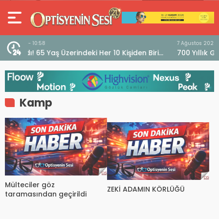
7 Ağustos 2026 - 16:40
Biri
700 Yıllık Gözlük Tarihini Sergileyen Müze “Museo
dell’Occhiale”
Kamp
Mülteciler göz
ZEKİ ADAMIN KÖRLÜĞÜ
taramasından geçirildi