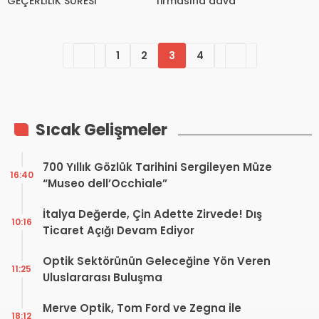
GEÇERLİLİK SÜRESİ
firmasına dava
1
2
3
4
Sıcak Gelişmeler
700 Yıllık Gözlük Tarihini Sergileyen Müze
16:40
“Museo dell’Occhiale”
İtalya Değerde, Çin Adette Zirvede! Dış
10:16
Ticaret Açığı Devam Ediyor
Optik Sektörünün Geleceğine Yön Veren
11:25
Uluslararası Buluşma
Merve Optik, Tom Ford ve Zegna ile
18:12