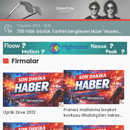
7 Ağustos 2026 - 16:40
iri
700 Yıllık Gözlük Tarihini Sergileyen Müze “Museo
dell’Occhiale”
Firmalar
Fransız mallarına boykot
Optik Zirve 2012
korkusu ithalatçıları takasa
yöneltti