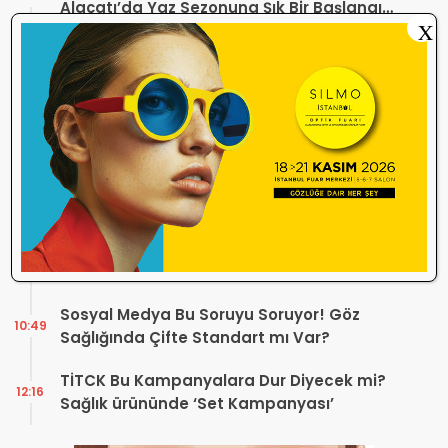
Alaçatı’da Yaz Sezonuna Şık Bir Başlangıç ​​
X
Yaptı
Optik Mağazalarındaki Hizmet Kalitesi
18:06
Mercek Altında! Görüşünüz Sektörün
Geleceğini Şekillendirebilir
Yönetmelik Tartışmalarına TOGB’dan
13:32
Açıklama! Yeni Hüküm Yok, Teknik
Düzenleme Var
Danıştay’dan TOGB’ye İki Kritik Karar!
11:03
Atilla Karip’in Açtığı Davalarda Yürütmeyi
Durdurma Kararı
Bir günde 150 bin kişi okudu! Optik sektörü
13:16
neden konuşuyor?
Sosyal Medya Bu Soruyu Soruyor! Göz
10:49
Sağlığında Çifte Standart mı Var?
TİTCK Bu Kampanyalara Dur Diyecek mi?
12:16
Sağlık ürününde ‘Set Kampanyası’