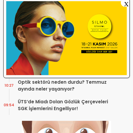
X
Danıştay’dan TOGB’ye İki Kritik Karar!
11:03
Atilla Karip’in Açtığı Davalarda Yürütmeyi
Durdurma Kararı
Bir günde 150 bin kişi okudu! Optik sektörü
13:16
neden konuşuyor?
Sosyal Medya Bu Soruyu Soruyor! Göz
10:49
Sağlığında Çifte Standart mı Var?
TİTCK Bu Kampanyalara Dur Diyecek mi?
12:16
Sağlık ürününde ‘Set Kampanyası’
Optik sektörü neden durdu? Temmuz
10:27
ayında neler yaşanıyor?
ÜTS’de Miadı Dolan Gözlük Çerçeveleri
09:54
SGK İşlemlerini Engelliyor!