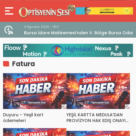
4 Ağustos 2026 - 18:17
an
Bursa İdare Mahkemesi’nden V. Bölge Bursa Odası
klaması
Genel Kurulu Hakkında İptal Kararı
Fatura
Duyuru – Yeşil kart
YEŞİL KARTTA MEDULA’DAN
ödemeleri
PROVİZYON HAK EDİŞ ONAYI
ALINAMAZSA NE YAPILACAK?