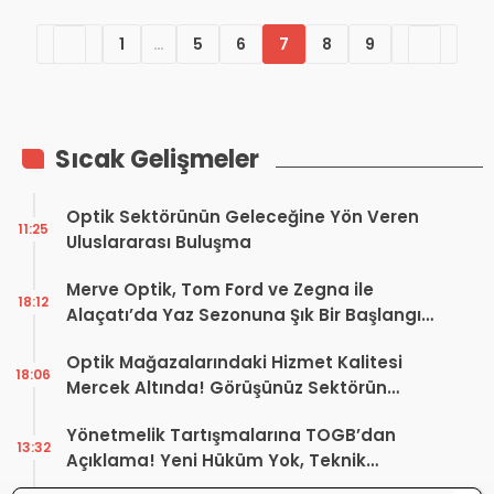
1
…
5
6
7
8
9
Sıcak Gelişmeler
Optik Sektörünün Geleceğine Yön Veren
11:25
Uluslararası Buluşma
Merve Optik, Tom Ford ve Zegna ile
18:12
Alaçatı’da Yaz Sezonuna Şık Bir Başlangıç ​​
Yaptı
Optik Mağazalarındaki Hizmet Kalitesi
18:06
Mercek Altında! Görüşünüz Sektörün
Geleceğini Şekillendirebilir
Yönetmelik Tartışmalarına TOGB’dan
13:32
Açıklama! Yeni Hüküm Yok, Teknik
Düzenleme Var