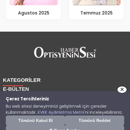
Agustos 2025
Temmuz 2025
KATEGORİLER
E-BÜLTEN
✕
Haberler
Çerez Tercihleriniz
Bu web sitesi deneyiminizi geliştirmek için çerezler
Yazarlarımız
Son dakika gelişmelerinden ilk sen haberdar ol.
Copyright © 2025 OptisyeninSesi Tüm Hakları Saklıdır.
kullanmaktadır.
KVKK Aydınlatma Metni
'ni inceleyebilirsiniz.
Etkinlik
Optisyen
optisyeninsesi.com
e-bültenine abone olarak, tarafınıza
Tümünü Kabul Et
Tümünü Reddet
İzin Ver
Sonra
Eğitim
haber, duyuru ve kampanya içerikli e-postaların