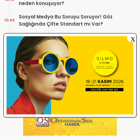
neden konuşuyor?
Sosyal Medya Bu Soruyu Soruyor! Göz
10:49
Sağlığında Çifte Standart mı Var?
TİTCK Bu Kampanyalara Dur Diyecek mi?
X
12:16
Sağlık ürününde ‘Set Kampanyası’