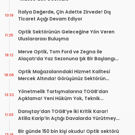
İtalya Değerde, Çin Adette Zirvede! Dış
10:16
Ticaret Açığı Devam Ediyor
Optik Sektörünün Geleceğine Yön Veren
11:25
Uluslararası Buluşma
Merve Optik, Tom Ford ve Zegna ile
18:12
Alaçatı’da Yaz Sezonuna Şık Bir Başlangıç ​​
Yaptı
Optik Mağazalarındaki Hizmet Kalitesi
18:06
Mercek Altında! Görüşünüz Sektörün
Geleceğini Şekillendirebilir
Yönetmelik Tartışmalarına TOGB’dan
13:32
Açıklama! Yeni Hüküm Yok, Teknik
Düzenleme Var
Danıştay’dan TOGB’ye İki Kritik Karar!
11:03
Atilla Karip’in Açtığı Davalarda Yürütmeyi
Durdurma Kararı
Bir günde 150 bin kişi okudu! Optik sektörü
13:16