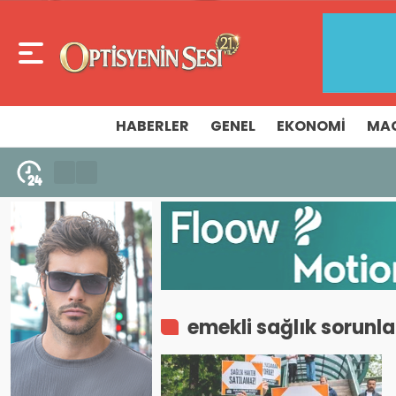
HABERLER
GENEL
EKONOMI
MA
7 Ağustos 2026 - 16:40
700 Yıllık Gözlük Tarihini Sergileyen Mü
emekli sağlık sorunla