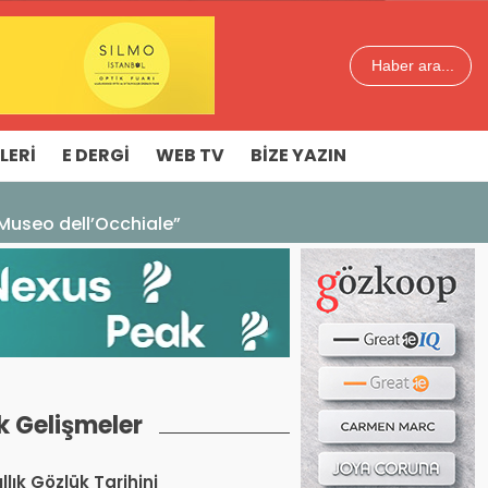
Haber ara...
LERI
E DERGI
WEB TV
BIZE YAZIN
k Gelişmeler
llık Gözlük Tarihini