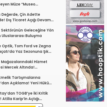
leyen Müze “Museo
Occhiale”
a Değerde, Çin Adette
de! Dış Ticaret Açığı Devam
r
 Sektörünün Geleceğine Yön
 Uluslararası Buluşma
 Optik, Tom Ford ve Zegna
laçatı’da Yaz Sezonuna Şık
şlangıç ​​Yaptı
 Mağazalarındaki Hizmet
esi Mercek Altında!
ünüz Sektörün Geleceğini
melik Tartışmalarına
endirebilir
’dan Açıklama! Yeni Hüküm
Teknik Düzenleme Var
tay’dan TOGB’ye İki Kritik
 Atilla Karip’in Açtığı
larda Yürütmeyi Durdurma