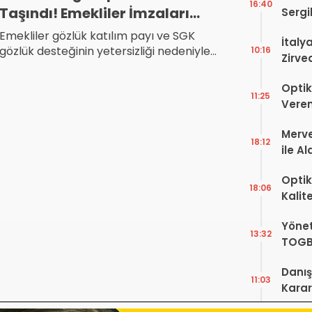
16:40
Taşındı! Emekliler İmzaları
Sergi
dell’
Sundu
Emekliler gözlük katılım payı ve SGK
İtaly
gözlük desteğinin yetersizliği nedeniyle
10:16
Zirve
TBMM’ye imza sundu. Halkevleri Emekli
Ediyo
Hakları Meclisi sağlıkta katkı paylarının
Optik
kaldırılmasını istiyor.
11:25
Veren
Merve
18:12
ile A
Bir Ba
Optik
18:06
Kalit
Görüş
Yönet
Şekill
13:32
TOGB
Yok, 
Danış
11:03
Karar!
Dava