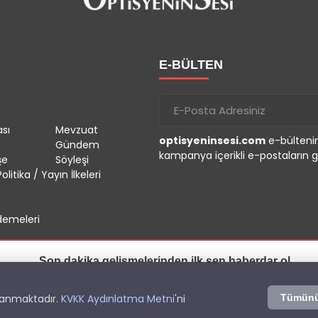
E-BÜLTEN
sı
Mevzuat
optisyeninsesi.com
e-bültenin
Gündem
kampanya içerikli e-postaların g
şe
Söyleşi
olitika / Yayın İlkeleri
emeleri
Son dakika gelişmelerinden ilk sen haberdar ol.
İzin Ver
Sonra
r.
llanmaktadır.
KVKK Aydınlatma Metni
'ni
Tümünü