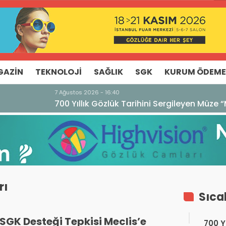
GAZIN
TEKNOLOJI
SAĞLIK
SGK
KURUM ÖDEME
ze “Museo dell’Occhiale”
rı
Sıca
SGK Desteği Tepkisi Meclis’e
700 Yı