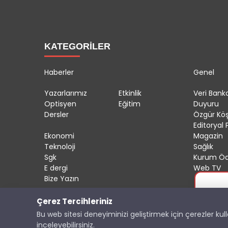
KATEGORİLER
Haberler
Genel
Yazarlarımız
Etkinlik
Veri Banka
Optisyen
Eğitim
Duyuru
Dersler
Özgür Kö
Editoryal P
Ekonomi
Magazin
Teknoloji
Sağlık
Sgk
Kurum Öd
E dergi
Web TV
Bize Yazın
Çerez Tercihleriniz
Copyright © 2025 OptisyeninSesi Tüm Hakları Saklıdı
Bu web sitesi deneyiminizi geliştirmek için çerezler ku
inceleyebilirsiniz.