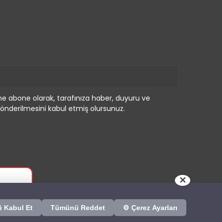
e abone olarak, tarafınıza haber, duyuru ve
önderilmesini kabul etmiş olursunuz.
✕
 Kabul Et
Tümünü Reddet
⚙ Çerez Ayarları