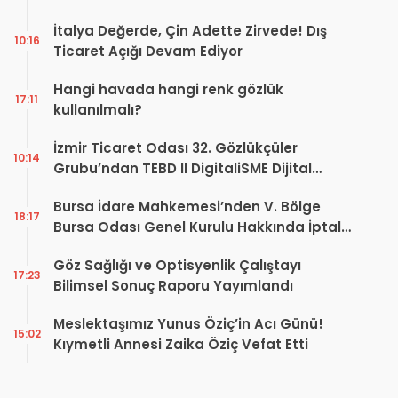
İtalya Değerde, Çin Adette Zirvede! Dış
10:16
Ticaret Açığı Devam Ediyor
Hangi havada hangi renk gözlük
17:11
kullanılmalı?
İzmir Ticaret Odası 32. Gözlükçüler
10:14
Grubu’ndan TEBD II DigitaliSME Dijital
Dönüşüm Projesi açıklaması
Bursa İdare Mahkemesi’nden V. Bölge
18:17
Bursa Odası Genel Kurulu Hakkında İptal
Kararı
Göz Sağlığı ve Optisyenlik Çalıştayı
17:23
Bilimsel Sonuç Raporu Yayımlandı
Meslektaşımız Yunus Öziç’in Acı Günü!
15:02
Kıymetli Annesi Zaika Öziç Vefat Etti