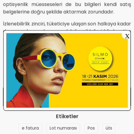
optisyenlik müesseseleri de bu bilgileri kendi satış
belgelerine doğru şekilde aktarmak zorundadır.
İzlenebilirlik zinciri, tüketiciye ulaşan son halkaya kadar
devam eder ve bu sorumluluğun ihlali ciddi denetim
X
süreçlerini beraberinde getirebilir.
görmek için tıklayınız
Belgenin aslını
İlaç ve Tıbbi Cihaz Teslimlerine İlişkin Fatura
Teknik Kılavuzu
Etiketler
e fatura
Lot numarası
Pos
üts