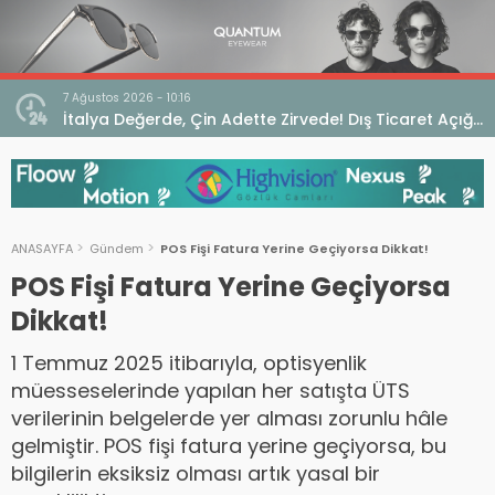
6 Ağustos 2026 - 17:11
e! Dış Ticaret Açığı
Hangi havada hangi renk gözlük kullanıl
ANASAYFA
Gündem
POS Fişi Fatura Yerine Geçiyorsa Dikkat!
POS Fişi Fatura Yerine Geçiyorsa
Dikkat!
1 Temmuz 2025 itibarıyla, optisyenlik
müesseselerinde yapılan her satışta ÜTS
verilerinin belgelerde yer alması zorunlu hâle
gelmiştir. POS fişi fatura yerine geçiyorsa, bu
bilgilerin eksiksiz olması artık yasal bir