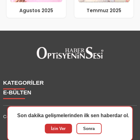
Agustos 2025
Temmuz 2025
KATEGORİLER
E-BÜLTEN
Haberler
Yazarlarımız
Son dakika gelişmelerinden ilk sen haberdar ol.
Copyright © 2025 OptisyeninSesi Tüm Hakları Saklıdır.
Etkinlik
Optisyen
optisyeninsesi.com
e-bültenine abone olarak, tarafınıza
İzin Ver
Sonra
Eğitim
haber, duyuru ve kampanya içerikli e-postaların
Dersler
gönderilmesini kabul etmiş olursunuz.