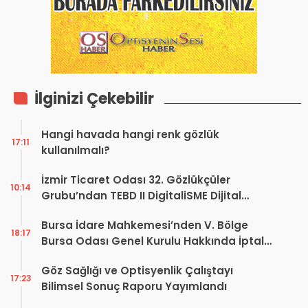
İlginizi Çekebilir
Hangi havada hangi renk gözlük
17:11
kullanılmalı?
İzmir Ticaret Odası 32. Gözlükçüler
10:14
Grubu’ndan TEBD II DigitaliSME Dijital
Dönüşüm Projesi açıklaması
Bursa İdare Mahkemesi’nden V. Bölge
18:17
Bursa Odası Genel Kurulu Hakkında İptal
Kararı
Göz Sağlığı ve Optisyenlik Çalıştayı
17:23
Bilimsel Sonuç Raporu Yayımlandı