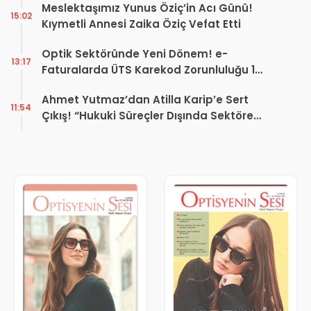
Meslektaşımız Yunus Öziç’in Acı Günü!
15:02
Kıymetli Annesi Zaika Öziç Vefat Etti
Optik Sektöründe Yeni Dönem! e-
13:17
Faturalarda ÜTS Karekod Zorunluluğu 1
Ekim 2026’da Başlıyor
Ahmet Yutmaz’dan Atilla Karip’e Sert
11:54
Çıkış! “Hukuki Süreçler Dışında Sektöre
Kazandırdığınız Tek Bir Proje Var mı?”