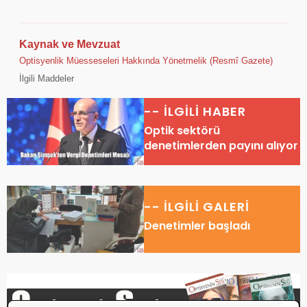
Kaynak ve Mevzuat
Optisyenlik Müesseseleri Hakkında Yönetmelik (Resmî Gazete)
İlgili Maddeler
-- İLGİLİ HABER
Optik sektörü
denetimlerden payını alıyor
-- İLGİLİ GALERİ
Denetimler başladı