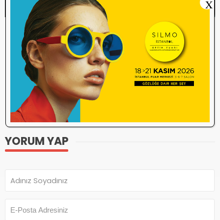
X
Etiketler
Denetim
mesul müdür
optik sektör
optik yönetmeliği
optisyenlik müessesesi
protokol numarası
Reçete kayıt defteri
Saglik Bakanligi
YORUM YAP