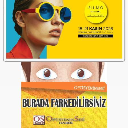
Yorum Yap
Yorum yazma
kurallarını
okudum ve
kabul ediyorum.
Henüz bu içeriğe yorum yapılmamış.
İlk yorum yapan olmak ister misiniz?