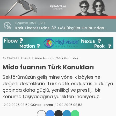
5 Ağustos 2026 - 10:14
İzmir Ticaret Odası 32. Gözlükçüler Grubu’ndan
TEBD II DigitaliSME Dijital Dönüşüm Projesi açıklaması
ANASAYFA
Etkinlik
Mido fuarının Türk Konukları
Mido fuarının Türk Konukları
Sektörümüzün gelişimine yönelik böylesine
değerli desteklerin, Türk optik endüstrisini dünya
çapında daha güçlü, yenilikçi ve prestijli bir
konuma taşıyacağına yürekten inanıyoruz.
12.02.2025 08:52
Güncellenme :
12.02.2025 08:53