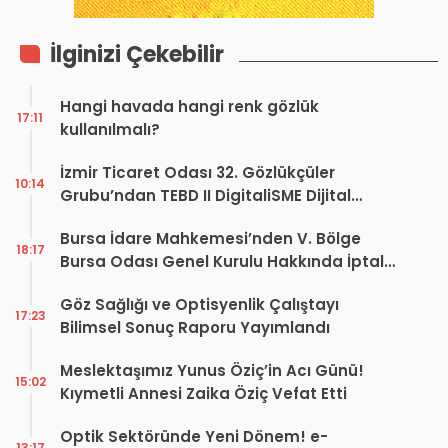
İlginizi Çekebilir
Hangi havada hangi renk gözlük
17:11
kullanılmalı?
İzmir Ticaret Odası 32. Gözlükçüler
10:14
Grubu’ndan TEBD II DigitaliSME Dijital
Dönüşüm Projesi açıklaması
Bursa İdare Mahkemesi’nden V. Bölge
18:17
Bursa Odası Genel Kurulu Hakkında İptal
Kararı
Göz Sağlığı ve Optisyenlik Çalıştayı
17:23
Bilimsel Sonuç Raporu Yayımlandı
Meslektaşımız Yunus Öziç’in Acı Günü!
15:02
Kıymetli Annesi Zaika Öziç Vefat Etti
Optik Sektöründe Yeni Dönem! e-
13:17