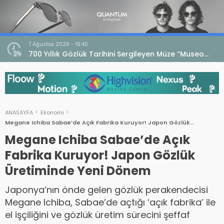
7 Ağustos 2026 - 16:40
iri
700 Yıllık Gözlük Tarihini Sergileyen Müze “Museo
dell’Occhiale”
ANASAYFA
Ekonomi
Megane Ichiba Sabae’de Açık Fabrika Kuruyor! Japon Gözlük
Üretiminde Yeni Dönem
Megane Ichiba Sabae’de Açık
Fabrika Kuruyor! Japon Gözlük
Üretiminde Yeni Dönem
Japonya’nın önde gelen gözlük perakendecisi
Megane Ichiba, Sabae’de açtığı ‘açık fabrika’ ile
el işçiliğini ve gözlük üretim sürecini şeffaf