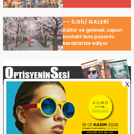
-- İLGİLİ GALERİ
Kültür ve gelenek Japon
kontakt lens pazarını
karakterize ediyor
X
Etiketler
Açık Fabrika
Gözlük fabrikası
Gözlük üretimi
Japan
Japon El İşçiliği
Japon Gözlük Endüstrisi
Megane Ichiba
Optical Retailer
Sabae