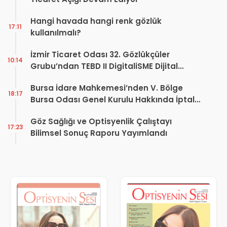
Hangi havada hangi renk gözlük
17:11
kullanılmalı?
İzmir Ticaret Odası 32. Gözlükçüler
10:14
Grubu’ndan TEBD II DigitaliSME Dijital
Dönüşüm Projesi açıklaması
Bursa İdare Mahkemesi’nden V. Bölge
18:17
Bursa Odası Genel Kurulu Hakkında İptal
Kararı
Göz Sağlığı ve Optisyenlik Çalıştayı
17:23
Bilimsel Sonuç Raporu Yayımlandı