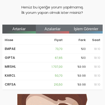
Henüz bu içeriğe yorum yapılmamış.
İlk yorum yapan olmak ister misiniz?
Artanlar
Azalanlar
İşlem Görenler
Hisse
Fiyat
Fark
Saat
EMPAE
73,70
%10
18:10
GIPTA
67,65
%10
18:10
MRSHL
1.707,00
%9.99
18:10
KARCL
50,70
%9.98
18:10
CRFSA
210,50
%9.98
18:10