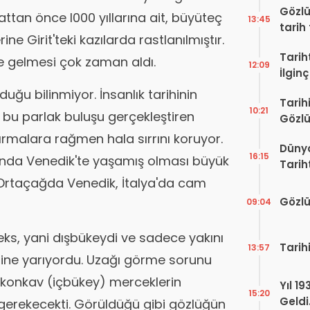
Gözlü
ilattan önce l000 yıllarına ait, büyüteç
13:45
tarih
ne Girit'teki kazılarda rastlanılmıştır.
Tarih
e gelmesi çok zaman aldı.
12:09
İlginç
duğu bilinmiyor. İnsanlık tarihinin
Tarih
10:21
 bu parlak buluşu gerçekleştiren
Gözlü
ırmalara rağmen hala sırrını koruyor.
Dünya
16:15
arında Venedik'te yaşamış olması büyük
Tarih
a, Ortaçağda Venedik, İtalya'da cam
Gözlü
09:04
veks, yani dışbükeydi ve sadece yakını
Tarih
13:57
rine yarıyordu. Uzağı görme sorunu
 konkav (içbükey) merceklerin
Yıl 1
15:20
Geldi
 gerekecekti. Görüldüğü gibi gözlüğün