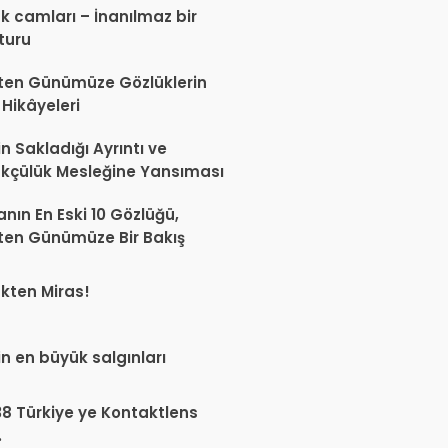
k camları – İnanılmaz bir
 turu
ten Günümüze Gözlüklerin
 Hikâyeleri
in Sakladığı Ayrıntı ve
kçülük Mesleğine Yansıması
nın En Eski 10 Gözlüğü,
ten Günümüze Bir Bakış
kten Miras!
in en büyük salgınları
938 Türkiye ye Kontaktlens
.