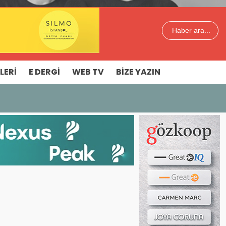
Haber ara...
LERI
E DERGI
WEB TV
BIZE YAZIN