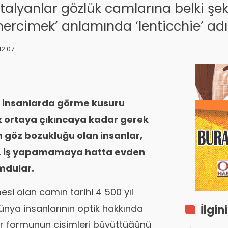
 İtalyanlar gözlük camlarına belki şek
mercimek’ anlamında ‘lenticchie’ adın
12:07
 insanlarda görme kusuru
ük ortaya çıkıncaya kadar gerek
göz bozukluğu olan insanlar,
e, iş yapamamaya hatta evden
mdular.
i olan camın tarihi 4 500 yıl
dünya insanlarının optik hakkında
İlgin
 bir formunun cisimleri büyüttüğünü