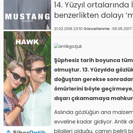
14. Yüzyıl ortalarında
benzerlikten dolayı ‘
21.02.2016 23:51
Güncellenme :
06.05.2017 
Şüphesiz tarih boyunca tüm
olmuştur. 13. Yüzyılda gözl
doğuştan gerekse sonradan 
ömürlerini böyle geçirmey
dışarı çıkamamaya mahku
Aslında gözlüğün ana malzemes
evveline kadar gidiyor. Antik 
bilgileri olduğu, camın belirli