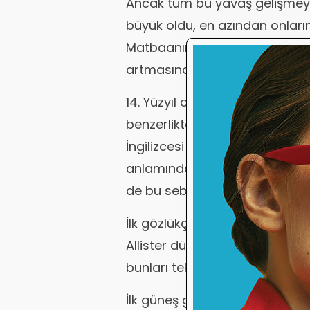
Ancak tüm bu yavaş gelişmeye
büyük oldu, en azından onların 
Matbaanın icadından, basılan 
artmasından sonra gözlük lüks
14. Yüzyıl ortalarında İtalyanla
benzerlikten dolayı 'mercimek' 
İngilizcesi de 'lentis' olan mer
anlamında da kullanıldı. Günüm
de bu sebeple mercimeğe day
İlk gözlükçü dükkanı 1783'de Ph
Allister dükkanında gözlükleri b
bunları tek tek deneyerek gözle
İlk güneş gözlüklerinin 1430'lu y