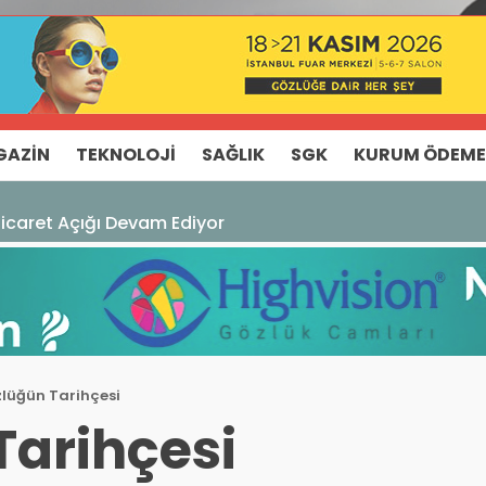
GAZIN
TEKNOLOJI
SAĞLIK
SGK
KURUM ÖDEME
Ticaret Açığı Devam Ediyor
lüğün Tarihçesi
Tarihçesi