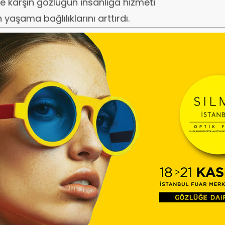
 karşın gözlüğün insanlığa hizmeti
yaşama bağlılıklarını arttırdı.
kitap ve gazete sayısının
 olmaktan çıkıp tam bir ihtiyaç oldu.
r gözlük camlarına belki şekillerindeki
anlamında 'lenticchie' adını verdiler.
cimek, yaklaşık iki yüzyıl gözlük camı
üzde kullanılan 'lens' adının kökeni
anıyor.
iladelphia'da açıldı. Francis Mc
ir sepetin içine yığıyor, müşteriler de
rine uygun geleni alıyorlardı.
ıllarda Çinliler tarafından kullanıldığını