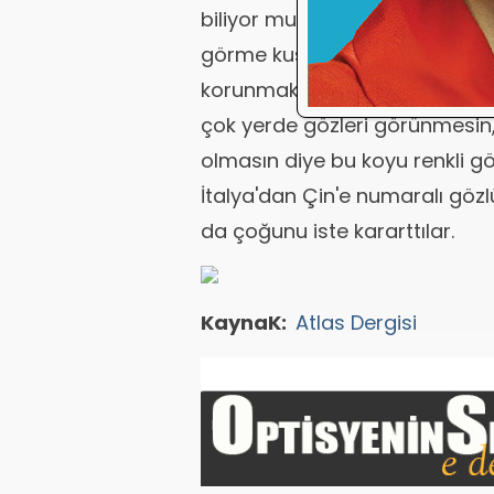
biliyor muydunuz? Ateşte dumanı
görme kusurlarını düzeltmek iç
korunmak için de değildi. Çin
çok yerde gözleri görünmesin, 
olmasın diye bu koyu renkli göz
İtalya'dan Çin'e numaralı gözlü
da çoğunu iste kararttılar.
KaynaK:
Atlas Dergisi