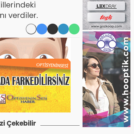
illerindeki
ı verdiler.
izi Çekebilir