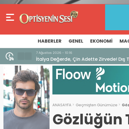
HABERLER
GENEL
EKONOMI
MA
7 Ağustos 2026 - 10:16
İtalya Değerde, Çin Adette Zirvede! Dış 
ANASAYFA
Geçmişten Günümüze
Göz
Gözlüğün 