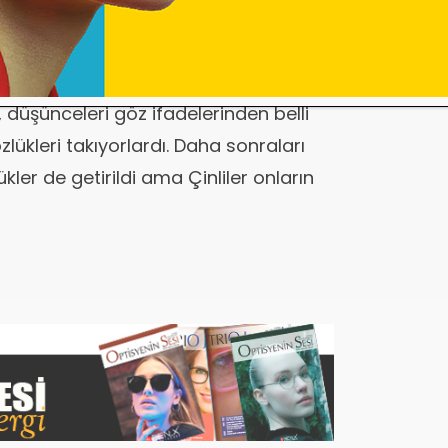
n isi ile kararttıkları gözlükler
in değildi. Sanılacağı gibi Güneş'ten
liler başta mahkemeler olmak üzere bir
düşünceleri göz ifadelerinden belli
lükleri takıyorlardı. Daha sonraları
kler de getirildi ama Çinliler onların