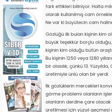
fark ettikleri biliniyor. Halta m
olarak kullanılmış cam örnekleri
Ne var ki büyütecin cam halin
Gözlüğü ilk bulan kişinin kim ol
büyük teşekkür borçlu olduğu,
kişinin kim olduğu bütün araşt
Bu kişinin 1250 veya 1280 yıll
bir olasılık, çünkü 13. Yüzyıld
üretimiyle ünlü olan bir yerdi.
İlk gözlüklerin mercekleri kon
görme problemi olanların işle
olanların derdine çare olacak
üretilmesi için yüzyıl geçmesi