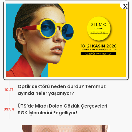
Düzenleme Var
X
Danıştay’dan TOGB’ye İki Kritik Karar!
11:03
Atilla Karip’in Açtığı Davalarda Yürütmeyi
Durdurma Kararı
Bir günde 150 bin kişi okudu! Optik sektörü
13:16
neden konuşuyor?
Sosyal Medya Bu Soruyu Soruyor! Göz
10:49
Sağlığında Çifte Standart mı Var?
TİTCK Bu Kampanyalara Dur Diyecek mi?
12:16
Sağlık ürününde ‘Set Kampanyası’
Optik sektörü neden durdu? Temmuz
10:27
ayında neler yaşanıyor?
ÜTS’de Miadı Dolan Gözlük Çerçeveleri
09:54
SGK İşlemlerini Engelliyor!