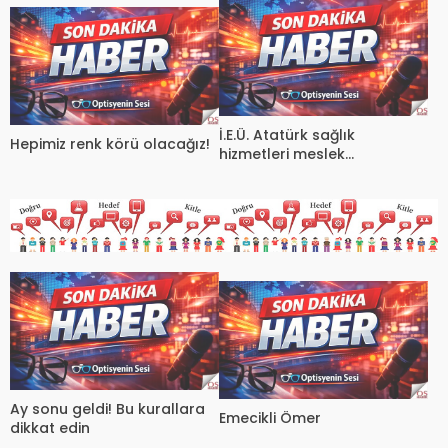
İ.E.Ü. Atatürk sağlık
Hepimiz renk körü olacağız!
hizmetleri meslek
yüksekokulu optisyenlik
programı ziyareti
Ay sonu geldi! Bu kurallara
Emecikli Ömer
dikkat edin