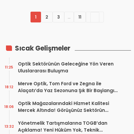
1
2
3
…
11
Sıcak Gelişmeler
Optik Sektörünün Geleceğine Yön Veren
11:25
Uluslararası Buluşma
Merve Optik, Tom Ford ve Zegna ile
18:12
Alaçatı’da Yaz Sezonuna Şık Bir Başlangıç ​​
Yaptı
Optik Mağazalarındaki Hizmet Kalitesi
18:06
Mercek Altında! Görüşünüz Sektörün
Geleceğini Şekillendirebilir
Yönetmelik Tartışmalarına TOGB’dan
13:32
Açıklama! Yeni Hüküm Yok, Teknik