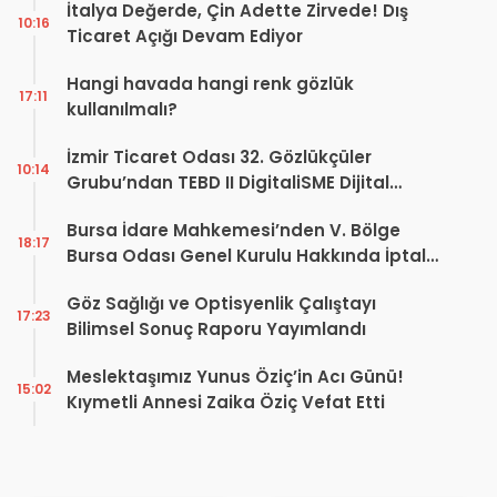
İtalya Değerde, Çin Adette Zirvede! Dış
10:16
Ticaret Açığı Devam Ediyor
Hangi havada hangi renk gözlük
17:11
kullanılmalı?
İzmir Ticaret Odası 32. Gözlükçüler
10:14
Grubu’ndan TEBD II DigitaliSME Dijital
Dönüşüm Projesi açıklaması
Bursa İdare Mahkemesi’nden V. Bölge
18:17
Bursa Odası Genel Kurulu Hakkında İptal
Kararı
Göz Sağlığı ve Optisyenlik Çalıştayı
17:23
Bilimsel Sonuç Raporu Yayımlandı
Meslektaşımız Yunus Öziç’in Acı Günü!
15:02
Kıymetli Annesi Zaika Öziç Vefat Etti