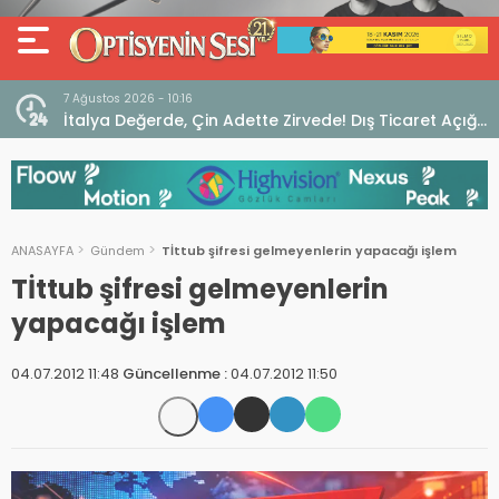
7 Ağustos 2026 - 10:16
seo
İtalya Değerde, Çin Adette Zirvede! Dış Ticaret Açığı
Devam Ediyor
ANASAYFA
Gündem
Tİttub şifresi gelmeyenlerin yapacağı işlem
Tİttub şifresi gelmeyenlerin
yapacağı işlem
04.07.2012 11:48
Güncellenme :
04.07.2012 11:50