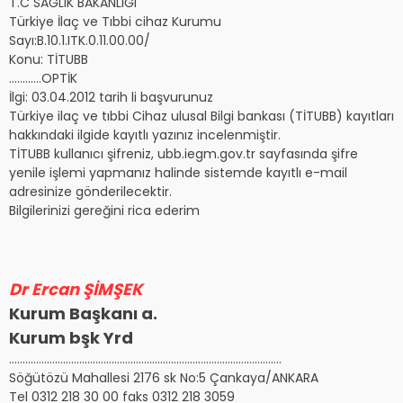
T.C SAĞLIK BAKANLIĞI
Türkiye İlaç ve Tıbbi cihaz Kurumu
Sayı:B.10.1.ITK.0.11.00.00/
Konu: TİTUBB
…………OPTİK
İlgi: 03.04.2012 tarih li başvurunuz
Türkiye ilaç ve tıbbi Cihaz ulusal Bilgi bankası (TİTUBB) kayıtları
hakkındaki ilgide kayıtlı yazınız incelenmiştir.
TİTUBB kullanıcı şifreniz, ubb.iegm.gov.tr sayfasında şifre
yenile işlemi yapmanız halinde sistemde kayıtlı e-mail
adresinize gönderilecektir.
Bilgilerinizi gereğini rica ederim
.
.
.
Dr Ercan ŞİMŞEK
Kurum Başkanı a.
Kurum bşk Yrd
………………………………………………………………………………………..
Söğütözü Mahallesi 2176 sk No:5 Çankaya/ANKARA
Tel 0312 218 30 00 faks 0312 218 3059