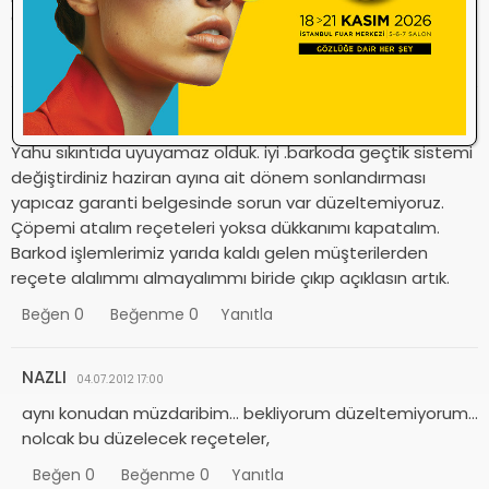
geçirmesek gerçek işimiz olan optisyenliğe dönsek….
Beğen
0
Beğenme
0
Yanıtla
Özge
04.07.2012 11:57
Yahu sıkıntıda uyuyamaz olduk. iyi .barkoda geçtik sistemi
değiştirdiniz haziran ayına ait dönem sonlandırması
yapıcaz garanti belgesinde sorun var düzeltemiyoruz.
Çöpemi atalım reçeteleri yoksa dükkanımı kapatalım.
Barkod işlemlerimiz yarıda kaldı gelen müşterilerden
reçete alalımmı almayalımmı biride çıkıp açıklasın artık.
Beğen
0
Beğenme
0
Yanıtla
NAZLI
04.07.2012 17:00
aynı konudan müzdaribim… bekliyorum düzeltemiyorum…
nolcak bu düzelecek reçeteler,
Beğen
0
Beğenme
0
Yanıtla