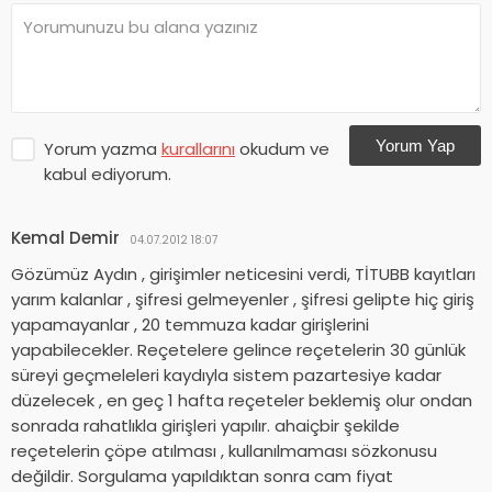
Yorum Yap
Yorum yazma
kurallarını
okudum ve
kabul ediyorum.
Kemal Demir
04.07.2012 18:07
Gözümüz Aydın , girişimler neticesini verdi, TİTUBB kayıtları
yarım kalanlar , şifresi gelmeyenler , şifresi gelipte hiç giriş
yapamayanlar , 20 temmuza kadar girişlerini
yapabilecekler. Reçetelere gelince reçetelerin 30 günlük
süreyi geçmeleleri kaydıyla sistem pazartesiye kadar
düzelecek , en geç 1 hafta reçeteler beklemiş olur ondan
sonrada rahatlıkla girişleri yapılır. ahaiçbir şekilde
reçetelerin çöpe atılması , kullanılmaması sözkonusu
değildir. Sorgulama yapıldıktan sonra cam fiyat