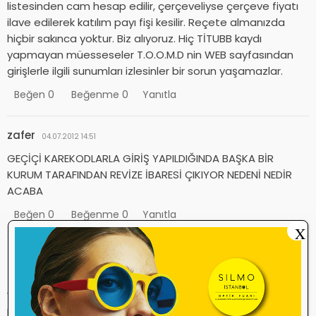
listesinden cam hesap edilir, çerçeveliyse çerçeve fiyatı
ilave edilerek katılım payı fişi kesilir. Reçete almanızda
hiçbir sakınca yoktur. Biz alıyoruz. Hiç TİTUBB kaydı
yapmayan müesseseler T.O.O.M.D nin WEB sayfasından
girişlerle ilgili sunumları izlesinler bir sorun yaşamazlar.
Beğen
0
Beğenme
0
Yanıtla
zafer
04.07.2012 14:51
GEÇİÇİ KAREKODLARLA GİRİŞ YAPILDIĞINDA BAŞKA BİR
KURUM TARAFINDAN REVİZE İBARESİ ÇIKIYOR NEDENİ NEDİR
ACABA
Beğen
0
Beğenme
0
Yanıtla
X
seyyah
04.07.2012 12:32
Tİttub şifresi gelipte girişkeri tamamlayamayanlar ne
yapacak ?????? Tam bir açıklama yapılsa da günümüzü
pc başında ne gibi bir gelişme var diye bekleyerek