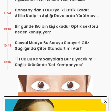
Düzenleme Var
Danıştay’dan TOGB’ye İki Kritik Karar!
11:03
Atilla Karip’in Açtığı Davalarda Yürütmeyi
Durdurma Kararı
Bir günde 150 bin kişi okudu! Optik sektörü
13:16
neden konuşuyor?
Sosyal Medya Bu Soruyu Soruyor! Göz
10:49
Sağlığında Çifte Standart mı Var?
TİTCK Bu Kampanyalara Dur Diyecek mi?
12:16
Sağlık ürününde ‘Set Kampanyası’
X