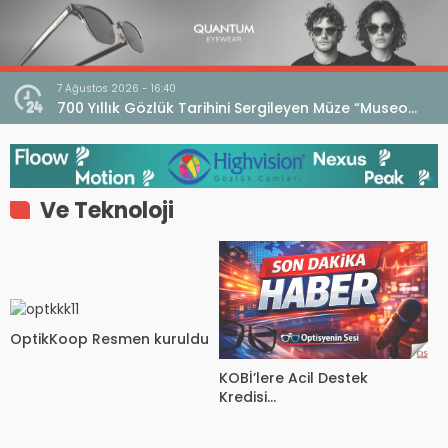
7 Ağustos 2026 - 16:40
iri
700 Yıllık Gözlük Tarihini Sergileyen Müze “Museo
dell’Occhiale”
Ve Teknoloji
OptikKoop Resmen kuruldu
KOBİ’lere Acil Destek
Kredisi…