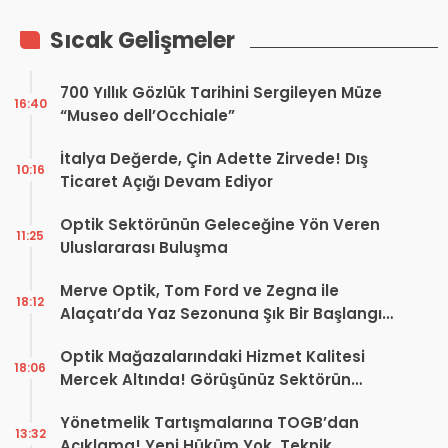
Sıcak Gelişmeler
700 Yıllık Gözlük Tarihini Sergileyen Müze
16:40
“Museo dell’Occhiale”
İtalya Değerde, Çin Adette Zirvede! Dış
10:16
Ticaret Açığı Devam Ediyor
Optik Sektörünün Geleceğine Yön Veren
11:25
Uluslararası Buluşma
Merve Optik, Tom Ford ve Zegna ile
18:12
Alaçatı’da Yaz Sezonuna Şık Bir Başlangıç ​​
Yaptı
Optik Mağazalarındaki Hizmet Kalitesi
18:06
Mercek Altında! Görüşünüz Sektörün
Geleceğini Şekillendirebilir
Yönetmelik Tartışmalarına TOGB’dan
13:32
Açıklama! Yeni Hüküm Yok, Teknik