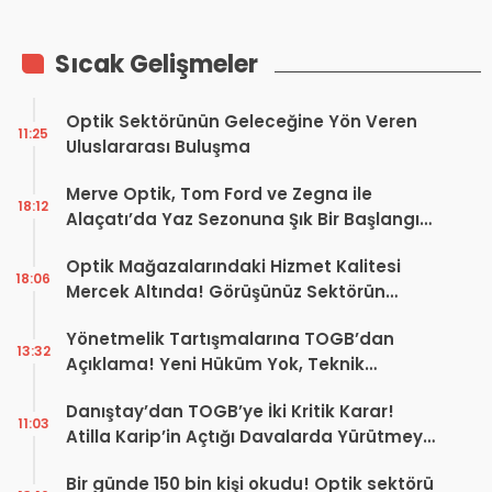
Sıcak Gelişmeler
Optik Sektörünün Geleceğine Yön Veren
11:25
Uluslararası Buluşma
Merve Optik, Tom Ford ve Zegna ile
18:12
Alaçatı’da Yaz Sezonuna Şık Bir Başlangıç ​​
Yaptı
Optik Mağazalarındaki Hizmet Kalitesi
18:06
Mercek Altında! Görüşünüz Sektörün
Geleceğini Şekillendirebilir
Yönetmelik Tartışmalarına TOGB’dan
13:32
Açıklama! Yeni Hüküm Yok, Teknik
Düzenleme Var
Danıştay’dan TOGB’ye İki Kritik Karar!
11:03
Atilla Karip’in Açtığı Davalarda Yürütmeyi
Durdurma Kararı
Bir günde 150 bin kişi okudu! Optik sektörü