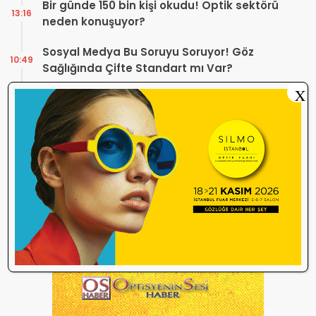
Bir günde 150 bin kişi okudu! Optik sektörü
13:16
neden konuşuyor?
Sosyal Medya Bu Soruyu Soruyor! Göz
10:49
Sağlığında Çifte Standart mı Var?
X
TİTCK Bu Kampanyalara Dur Diyecek mi?
12:16
Sağlık ürününde ‘Set Kampanyası’