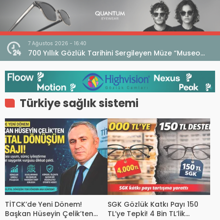
7 Ağustos 2026 - 16:40
iri
700 Yıllık Gözlük Tarihini Sergileyen Müze “Museo
dell’Occhiale”
Türkiye sağlık sistemi
TİTCK’de Yeni Dönem!
SGK Gözlük Katkı Payı 150
Başkan Hüseyin Çelik’ten
TL’ye Tepki! 4 Bin TL’lik