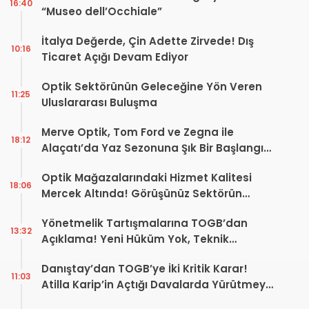
16:40
“Museo dell’Occhiale”
İtalya Değerde, Çin Adette Zirvede! Dış
10:16
Ticaret Açığı Devam Ediyor
Optik Sektörünün Geleceğine Yön Veren
11:25
Uluslararası Buluşma
Merve Optik, Tom Ford ve Zegna ile
18:12
Alaçatı’da Yaz Sezonuna Şık Bir Başlangıç ​​
Yaptı
Optik Mağazalarındaki Hizmet Kalitesi
18:06
Mercek Altında! Görüşünüz Sektörün
Geleceğini Şekillendirebilir
Yönetmelik Tartışmalarına TOGB’dan
13:32
Açıklama! Yeni Hüküm Yok, Teknik
Düzenleme Var
Danıştay’dan TOGB’ye İki Kritik Karar!
11:03
Atilla Karip’in Açtığı Davalarda Yürütmeyi
Durdurma Kararı