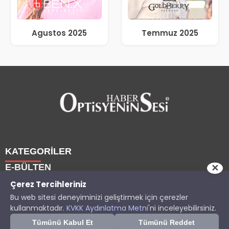
Agustos 2025
Temmuz 2025
KATEGORİLER
E-BÜLTEN
✕
Haberler
Çerez Tercihleriniz
Bu web sitesi deneyiminizi geliştirmek için çerezler
Yazarlarımız
Son dakika gelişmelerinden ilk sen haberdar ol.
Copyright © 2025 OptisyeninSesi Tüm Hakları Saklıdır.
kullanmaktadır.
KVKK Aydınlatma Metni
'ni inceleyebilirsiniz.
Etkinlik
Optisyen
optisyeninsesi.com
e-bültenine abone olarak, tarafınıza
Tümünü Kabul Et
Tümünü Reddet
İzin Ver
Sonra