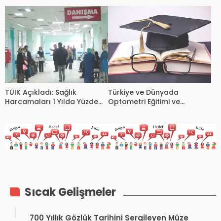
Dijitalleşme ve Uluslararası
Gözlüğe Yetersiz Destek
Uyum Vurgusu
TÜİK Açıkladı: Sağlık
Türkiye ve Dünyada
Harcamaları 1 Yılda Yüzde
Optometri Eğitimi ve
89 Arttı
Hizmetleri
Sıcak Gelişmeler
700 Yıllık Gözlük Tarihini Sergileyen Müze