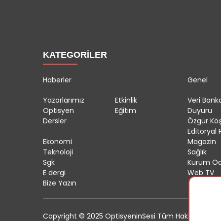
KATEGORİLER
Haberler
Genel
Yazarlarımız
Etkinlik
Veri Banka
Optisyen
Eğitim
Duyuru
Dersler
Özgür Kö
Editoryal P
Ekonomi
Magazin
Teknoloji
Sağlık
Sgk
Kurum Öd
E dergi
Web TV
Bize Yazın
Copyright © 2025 OptisyeninSesi Tüm Hakları Saklıdı