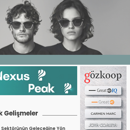
Haber ara...
LERI
E DERGI
WEB TV
BIZE YAZIN
k Gelişmeler
 Sektörünün Geleceğine Yön