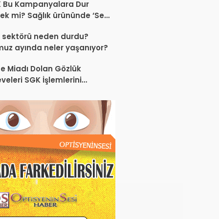
K Bu Kampanyalara Dur
ek mi? Sağlık ürününde ‘Set
anyası’
 sektörü neden durdu?
uz ayında neler yaşanıyor?
e Miadı Dolan Gözlük
veleri SGK İşlemlerini
liyor!