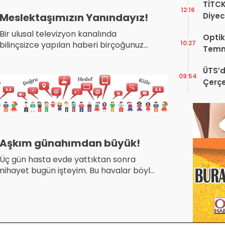
TİTC
12:16
Meslektaşımızın Yanındayız!
Diyec
Kamp
Bir ulusal televizyon kanalında
Optik
10:27
bilinçsizce yapılan haberi birçoğunuz
Temm
izlemiştir. Bu üzücü olayda görevini
yapmaktan başka bir eylemi olmayan
ÜTS’d
09:54
meslektaşımıza karşı yürütülen linç
Çerçe
kampanyasını son derece yanlış ve
Engel
tehlikeli buluyoruz.
Aşkım günahımdan büyük!
Üç gün hasta evde yattıktan sonra
nihayet bugün işteyim. Bu havalar böyle
bir açıp, bir kapatınca insan nasıl
korunacağını bilemiyor.