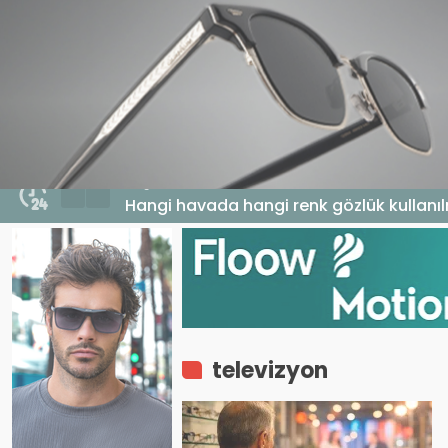
HABERLER
GENEL
EKONOMI
MA
6 Ağustos 2026 - 17:11
Hangi havada hangi renk gözlük kullanıl
televizyon