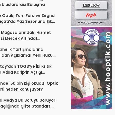
 Uluslararası Buluşma
 Optik, Tom Ford ve Zegna
laçatı’da Yaz Sezonuna Şık
şlangıç ​​Yaptı
 Mağazalarındaki Hizmet
esi Mercek Altında!
ünüz Sektörün Geleceğini
melik Tartışmalarına
endirebilir
’dan Açıklama! Yeni Hüküm
Teknik Düzenleme Var
tay’dan TOGB’ye İki Kritik
 Atilla Karip’in Açtığı
larda Yürütmeyi Durdurma
ünde 150 bin kişi okudu! Optik
ı
rü neden konuşuyor?
l Medya Bu Soruyu Soruyor!
ağlığında Çifte Standart mı