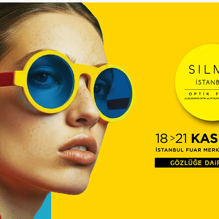
Sağlıkta “reklam rekabeti”
çığrından çıktı!
TİTUBB ‘tan “Gözlükte
Reklam” haberimize cevap
YASALAR ÖNÜNDE HERKES
EŞİTTİR, AMA BAZILARI “DAHA
EŞİTTİR”