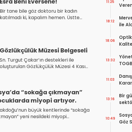
Esra Beni Eversene!
11:25
Veren
Bir tane bile göz doktoru bir kadın
katılmadı ki, kapalım hemen. Üstte
Merve
18:12
muayene, altta dükkan. Ondan sonra
ile A
istediği kadar Optometri gelsin.
Bir Ba
Optik
18:06
Kalit
Gözlükçülük Müzesi Belgeseli
Görüş
Yönet
Şekill
Sn. Turgut Çakar’ın destekleri ile
13:32
TOGB
oluşturulan Gözlükçülük Müzesi 4 Kasım
Yok, 
2020 tarihinde, saat 18.30′ da TRT-2
Danış
Kanalında…
11:03
Karar!
Dava
sya’da “sokağa çıkmayan”
Bir g
Karar
ocuklarda miyopi artıyor.
13:16
sektö
akdoğu’nun büyük kentlerinde “sokağa
Sosya
kmayan” yeni nesildeki miyopi
10:49
Göz S
kalarında büyük artış olduğu belirlendi.
Var?