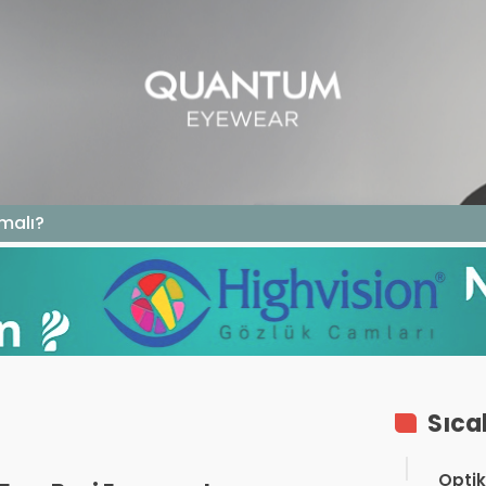
GAZIN
TEKNOLOJI
SAĞLIK
SGK
KURUM ÖDEME
malı?
Sıca
Optik