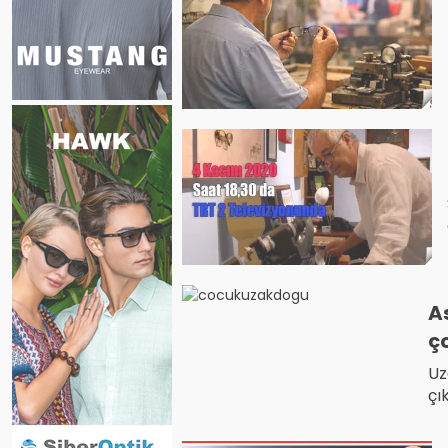
A
ç
Uz
çı
va