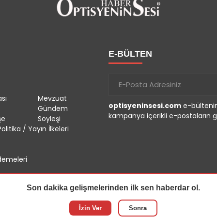
E-BÜLTEN
sı
Mevzuat
optisyeninsesi.com
e-bültenin
Gündem
kampanya içerikli e-postaların g
şe
Söyleşi
olitika / Yayın İlkeleri
emeleri
Son dakika gelişmelerinden ilk sen haberdar ol.
İzin Ver
Sonra
r.