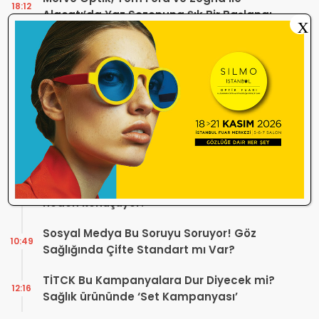
18:12
Alaçatı’da Yaz Sezonuna Şık Bir Başlangıç ​​
X
Yaptı
Optik Mağazalarındaki Hizmet Kalitesi
18:06
Mercek Altında! Görüşünüz Sektörün
Geleceğini Şekillendirebilir
Yönetmelik Tartışmalarına TOGB’dan
13:32
Açıklama! Yeni Hüküm Yok, Teknik
Düzenleme Var
Danıştay’dan TOGB’ye İki Kritik Karar!
11:03
Atilla Karip’in Açtığı Davalarda Yürütmeyi
Durdurma Kararı
Bir günde 150 bin kişi okudu! Optik sektörü
13:16
neden konuşuyor?
Sosyal Medya Bu Soruyu Soruyor! Göz
10:49
Sağlığında Çifte Standart mı Var?
TİTCK Bu Kampanyalara Dur Diyecek mi?
12:16
Sağlık ürününde ‘Set Kampanyası’