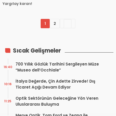
Yargıtay kararı!
1
2
Sıcak Gelişmeler
700 Yıllık Gözlük Tarihini Sergileyen Müze
16:40
“Museo dell’Occhiale”
İtalya Değerde, Çin Adette Zirvede! Dış
10:16
Ticaret Açığı Devam Ediyor
Optik Sektörünün Geleceğine Yön Veren
11:25
Uluslararası Buluşma
Merve Optik, Tom Ford ve Zegna ile