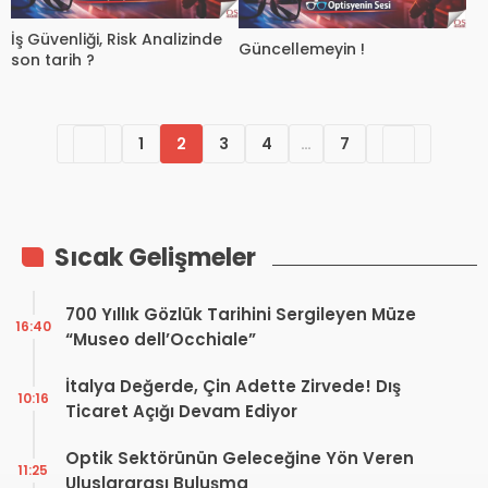
İş Güvenliği, Risk Analizinde
Güncellemeyin !
son tarih ?
1
2
3
4
…
7
Sıcak Gelişmeler
700 Yıllık Gözlük Tarihini Sergileyen Müze
16:40
“Museo dell’Occhiale”
İtalya Değerde, Çin Adette Zirvede! Dış
10:16
Ticaret Açığı Devam Ediyor
Optik Sektörünün Geleceğine Yön Veren
11:25
Uluslararası Buluşma