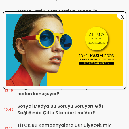
Merve Optik, Tom Ford ve Zegna ile
18:12
X
Alaçatı’da Yaz Sezonuna Şık Bir Başlangıç ​​
Yaptı
Optik Mağazalarındaki Hizmet Kalitesi
18:06
Mercek Altında! Görüşünüz Sektörün
Geleceğini Şekillendirebilir
Yönetmelik Tartışmalarına TOGB’dan
13:32
Açıklama! Yeni Hüküm Yok, Teknik
Düzenleme Var
Danıştay’dan TOGB’ye İki Kritik Karar!
11:03
Atilla Karip’in Açtığı Davalarda Yürütmeyi
Durdurma Kararı
Bir günde 150 bin kişi okudu! Optik sektörü
13:16
neden konuşuyor?
Sosyal Medya Bu Soruyu Soruyor! Göz
10:49
Sağlığında Çifte Standart mı Var?
TİTCK Bu Kampanyalara Dur Diyecek mi?
12:16