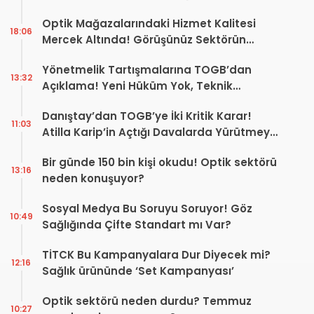
Yaptı
Optik Mağazalarındaki Hizmet Kalitesi
18:06
Mercek Altında! Görüşünüz Sektörün
Geleceğini Şekillendirebilir
Yönetmelik Tartışmalarına TOGB’dan
13:32
Açıklama! Yeni Hüküm Yok, Teknik
Düzenleme Var
Danıştay’dan TOGB’ye İki Kritik Karar!
11:03
Atilla Karip’in Açtığı Davalarda Yürütmeyi
Durdurma Kararı
Bir günde 150 bin kişi okudu! Optik sektörü
13:16
neden konuşuyor?
Sosyal Medya Bu Soruyu Soruyor! Göz
10:49
Sağlığında Çifte Standart mı Var?
TİTCK Bu Kampanyalara Dur Diyecek mi?
12:16
Sağlık ürününde ‘Set Kampanyası’
Optik sektörü neden durdu? Temmuz
10:27