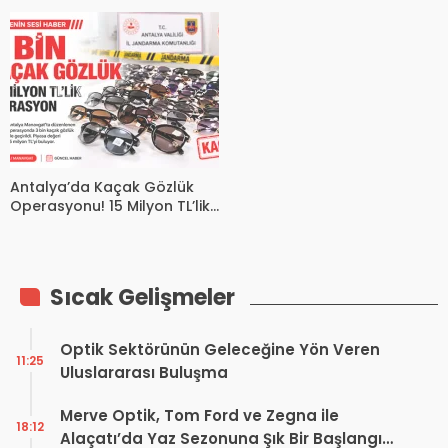
Satılmıyor? İşte Gerçekler
Sektörü Tehdit Eden Büyük
Ağ
Antalya’da Kaçak Gözlük
Operasyonu! 15 Milyon TL’lik
Kayıt Dışı Ticaret Ortaya
Çıktı
Sıcak Gelişmeler
Optik Sektörünün Geleceğine Yön Veren
11:25
Uluslararası Buluşma
Merve Optik, Tom Ford ve Zegna ile
18:12
Alaçatı’da Yaz Sezonuna Şık Bir Başlangıç ​​