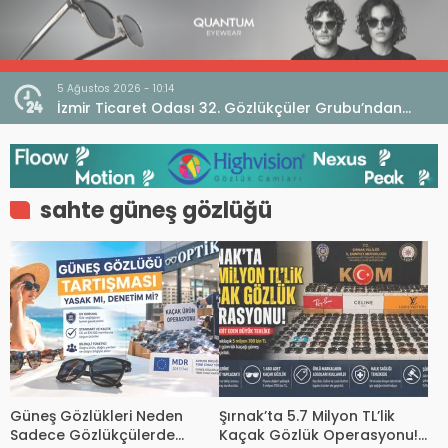
5 Ağustos 2026 - 10:14
İzmir Ticaret Odası 32. Gözlükçüler Grubu’ndan
TEBD II DigitaliSME Dijital Dönüşüm Projesi açıklaması
sahte güneş gözlüğü
Güneş Gözlükleri Neden
Şırnak’ta 5.7 Milyon TL’lik
Sadece Gözlükçülerde
Kaçak Gözlük Operasyonu!