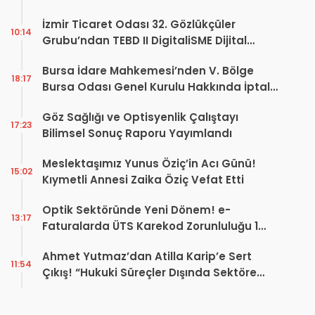
İzmir Ticaret Odası 32. Gözlükçüler
10:14
Grubu’ndan TEBD II DigitaliSME Dijital
Dönüşüm Projesi açıklaması
Bursa İdare Mahkemesi’nden V. Bölge
18:17
Bursa Odası Genel Kurulu Hakkında İptal
Kararı
Göz Sağlığı ve Optisyenlik Çalıştayı
17:23
Bilimsel Sonuç Raporu Yayımlandı
Meslektaşımız Yunus Öziç’in Acı Günü!
15:02
Kıymetli Annesi Zaika Öziç Vefat Etti
Optik Sektöründe Yeni Dönem! e-
13:17
Faturalarda ÜTS Karekod Zorunluluğu 1
Ekim 2026’da Başlıyor
Ahmet Yutmaz’dan Atilla Karip’e Sert
11:54
Çıkış! “Hukuki Süreçler Dışında Sektöre
Kazandırdığınız Tek Bir Proje Var mı?”