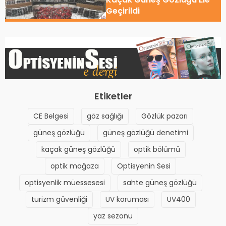
Geçirildi
Etiketler
CE Belgesi
göz sağlığı
Gözlük pazarı
güneş gözlüğü
güneş gözlüğü denetimi
kaçak güneş gözlüğü
optik bölümü
optik mağaza
Optisyenin Sesi
optisyenlik müessesesi
sahte güneş gözlüğü
turizm güvenliği
UV koruması
UV400
yaz sezonu