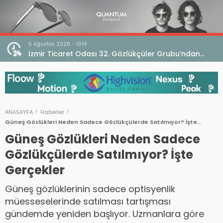
4 Ağustos 2026 - 18:17
an
Bursa İdare Mahkemesi’nden V. Bölge Bursa Odası
klaması
Genel Kurulu Hakkında İptal Kararı
ANASAYFA
Haberler
Güneş Gözlükleri Neden Sadece Gözlükçülerde Satılmıyor? İşte
Gerçekler
Güneş Gözlükleri Neden Sadece
Gözlükçülerde Satılmıyor? İşte
Gerçekler
Güneş gözlüklerinin sadece optisyenlik
müesseselerinde satılması tartışması
gündemde yeniden başlıyor. Uzmanlara göre