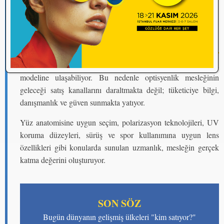
Optisyenliğin Geleceği Yasakta mı,
Uzmanlıkta mı?
Bugün tüketici birkaç saniye içinde yüzlerce güneş gözlüğü
modeline ulaşabiliyor. Bu nedenle optisyenlik mesleğinin
geleceği satış kanallarını daraltmakta değil; tüketiciye bilgi,
danışmanlık ve güven sunmakta yatıyor.
Yüz anatomisine uygun seçim, polarizasyon teknolojileri, UV
koruma düzeyleri, sürüş ve spor kullanımına uygun lens
özellikleri gibi konularda sunulan uzmanlık, mesleğin gerçek
katma değerini oluşturuyor.
SON SÖZ
Bugün dünyanın gelişmiş ülkeleri "kim satıyor?"