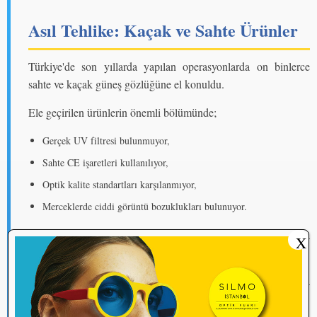
Asıl Tehlike: Kaçak ve Sahte Ürünler
Türkiye'de son yıllarda yapılan operasyonlarda on binlerce
sahte ve kaçak güneş gözlüğüne el konuldu.
Ele geçirilen ürünlerin önemli bölümünde;
Gerçek UV filtresi bulunmuyor,
Sahte CE işaretleri kullanılıyor,
Optik kalite standartları karşılanmıyor,
Merceklerde ciddi görüntü bozuklukları bulunuyor.
Uzmanlara göre halk sağlığı açısından asıl tehdit de burada
X
ortaya çıkıyor.
Çünkü standart dışı bir ürünün optik mağazada, pazarda veya
internet ortamında satılması gerçeği değiştirmiyor:
Ürün güvenli değilse risk devam ediyor.