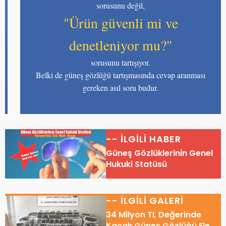
sorusunu değil,
"Ürün güvenli mi ve
denetleniyor mu?"
sorusunu tartışıyor.
Belki de güneş gözlüğü tartışmasında cevap aranması
gereken asıl soru budur.
-- İLGİLİ HABER
Güneş Gözlüklerinin Genel
Hukuki Statüsü
-- İLGİLİ GALERİ
34 Milyon TL Değerinde
Kaçak Güneş Gözlüğü Ele