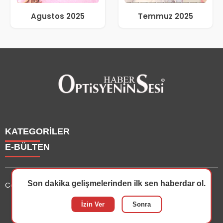
Agustos 2025
Temmuz 2025
KATEGORİLER
E-BÜLTEN
Haberler
Yazarlarımız
Son dakika gelişmelerinden ilk sen haberdar ol.
Copyright © 2025 OptisyeninSesi Tüm Hakları Saklıdır.
Etkinlik
Optisyen
optisyeninsesi.com
e-bültenine abone olarak, tarafınıza
İzin Ver
Sonra
Eğitim
haber, duyuru ve kampanya içerikli e-postaların
Dersler
gönderilmesini kabul etmiş olursunuz.