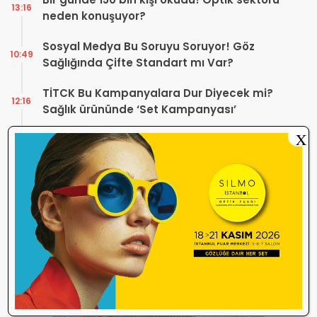
13:16
neden konuşuyor?
Sosyal Medya Bu Soruyu Soruyor! Göz
10:49
Sağlığında Çifte Standart mı Var?
TİTCK Bu Kampanyalara Dur Diyecek mi?
12:16
Sağlık ürününde ‘Set Kampanyası’
X
Optik sektörü neden durdu? Temmuz
10:27
ayında neler yaşanıyor?
ÜTS’de Miadı Dolan Gözlük Çerçeveleri
09:54
SGK İşlemlerini Engelliyor!