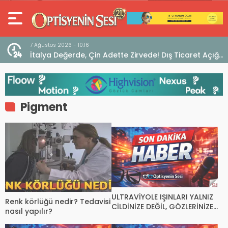
7 Ağustos 2026 - 10:16
seo
İtalya Değerde, Çin Adette Zirvede! Dış Ticaret Açığı
Devam Ediyor
Pigment
ULTRAVİYOLE IŞINLARI YALNIZ
Renk körlüğü nedir? Tedavisi
CİLDİNİZE DEĞİL, GÖZLERİNİZE
nasıl yapılır?
DE ZARAR VERİYOR