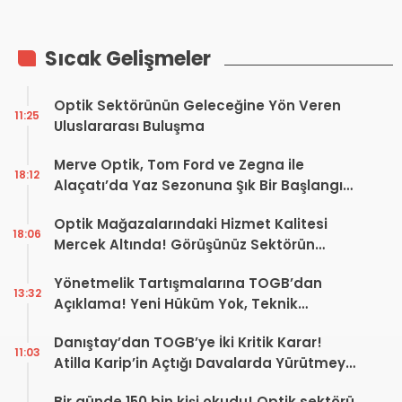
Sıcak Gelişmeler
Optik Sektörünün Geleceğine Yön Veren
11:25
Uluslararası Buluşma
Merve Optik, Tom Ford ve Zegna ile
18:12
Alaçatı’da Yaz Sezonuna Şık Bir Başlangıç ​​
Yaptı
Optik Mağazalarındaki Hizmet Kalitesi
18:06
Mercek Altında! Görüşünüz Sektörün
Geleceğini Şekillendirebilir
Yönetmelik Tartışmalarına TOGB’dan
13:32
Açıklama! Yeni Hüküm Yok, Teknik
Düzenleme Var
Danıştay’dan TOGB’ye İki Kritik Karar!
11:03
Atilla Karip’in Açtığı Davalarda Yürütmeyi
Durdurma Kararı
Bir günde 150 bin kişi okudu! Optik sektörü