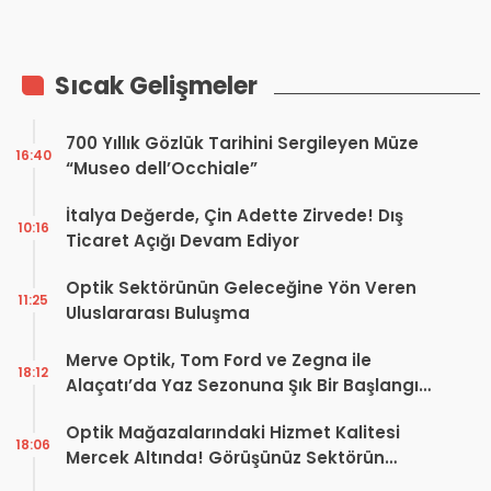
İmzaladı
Sıcak Gelişmeler
700 Yıllık Gözlük Tarihini Sergileyen Müze
16:40
“Museo dell’Occhiale”
İtalya Değerde, Çin Adette Zirvede! Dış
10:16
Ticaret Açığı Devam Ediyor
Optik Sektörünün Geleceğine Yön Veren
11:25
Uluslararası Buluşma
Merve Optik, Tom Ford ve Zegna ile
18:12
Alaçatı’da Yaz Sezonuna Şık Bir Başlangıç ​​
Yaptı
Optik Mağazalarındaki Hizmet Kalitesi
18:06
Mercek Altında! Görüşünüz Sektörün
Geleceğini Şekillendirebilir