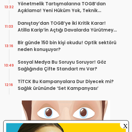
Yönetmelik Tartışmalarına TOGB’dan
13:32
Açıklama! Yeni Hüküm Yok, Teknik
Düzenleme Var
Danıştay’dan TOGB’ye İki Kritik Karar!
11:03
Atilla Karip’in Açtığı Davalarda Yürütmeyi
Durdurma Kararı
Bir günde 150 bin kişi okudu! Optik sektörü
13:16
neden konuşuyor?
Sosyal Medya Bu Soruyu Soruyor! Göz
10:49
Sağlığında Çifte Standart mı Var?
TİTCK Bu Kampanyalara Dur Diyecek mi?
12:16
Sağlık ürününde ‘Set Kampanyası’
X