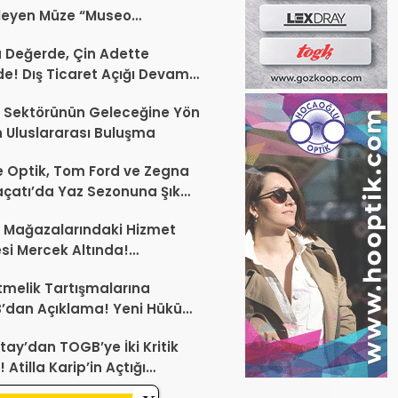
leyen Müze “Museo
Occhiale”
a Değerde, Çin Adette
de! Dış Ticaret Açığı Devam
r
 Sektörünün Geleceğine Yön
 Uluslararası Buluşma
 Optik, Tom Ford ve Zegna
laçatı’da Yaz Sezonuna Şık
şlangıç ​​Yaptı
 Mağazalarındaki Hizmet
esi Mercek Altında!
ünüz Sektörün Geleceğini
melik Tartışmalarına
endirebilir
’dan Açıklama! Yeni Hüküm
Teknik Düzenleme Var
tay’dan TOGB’ye İki Kritik
 Atilla Karip’in Açtığı
larda Yürütmeyi Durdurma