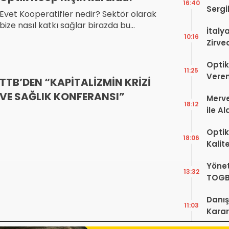
16:40
Sergi
Evet Kooperatifler nedir? Sektör olarak
dell’
bize nasıl katkı sağlar birazda bu
İtaly
konular üzerinde tartışalım.
10:16
Zirve
Ediyo
Optik
11:25
Veren
TTB’DEN “KAPİTALİZMİN KRİZİ
VE SAĞLIK KONFERANSI”
Merve
18:12
ile A
Bir Ba
Optik
18:06
Kalit
Görüş
Yönet
Şekill
13:32
TOGB
Yok, 
Danış
11:03
Karar!
Dava