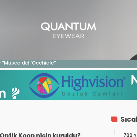
GAZIN
TEKNOLOJI
SAĞLIK
SGK
KURUM ÖDEME
ze “Museo dell’Occhiale”
Sıca
Optik Koop niçin kuruldu?
700 Yı