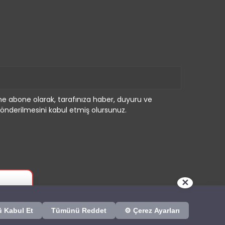
e abone olarak, tarafınıza haber, duyuru ve
önderilmesini kabul etmiş olursunuz.
✕
 Kabul Et
Tümünü Reddet
⚙ Çerez Ayarları