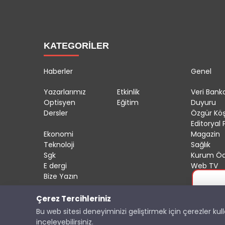
KATEGORİLER
Haberler
Genel
Yazarlarımız
Etkinlik
Veri Banka
Optisyen
Eğitim
Duyuru
Dersler
Özgür Kö
Editoryal P
Ekonomi
Magazin
Teknoloji
Sağlık
Sgk
Kurum Öd
E dergi
Web TV
Bize Yazın
Çerez Tercihleriniz
Copyright © 2025 OptisyeninSesi Tüm Hakları Saklıdı
Bu web sitesi deneyiminizi geliştirmek için çerezler ku
inceleyebilirsiniz.