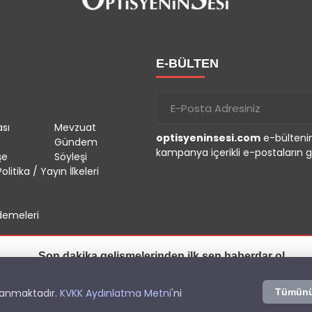
E-BÜLTEN
sı
Mevzuat
optisyeninsesi.com
e-bültenin
Gündem
kampanya içerikli e-postaların g
şe
Söyleşi
olitika / Yayın İlkeleri
emeleri
Son dakika gelişmelerinden ilk sen haberdar ol.
İzin Ver
Sonra
r.
llanmaktadır.
KVKK Aydınlatma Metni
'ni
Tümünü