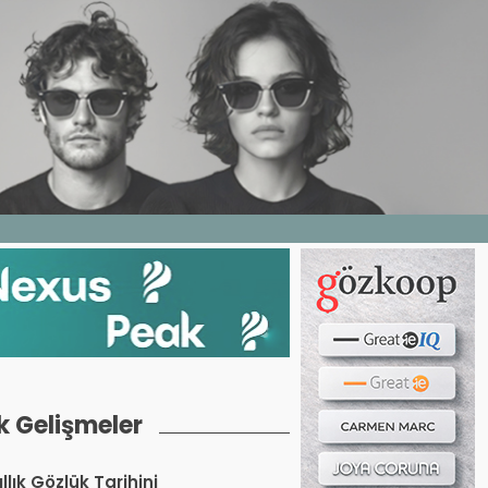
Haber ara...
LERI
E DERGI
WEB TV
BIZE YAZIN
k Gelişmeler
llık Gözlük Tarihini