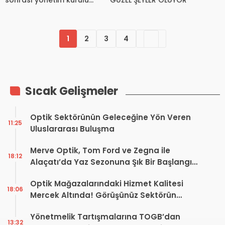
kararı
1
2
3
4
Sıcak Gelişmeler
Optik Sektörünün Geleceğine Yön Veren
11:25
Uluslararası Buluşma
Merve Optik, Tom Ford ve Zegna ile
18:12
Alaçatı’da Yaz Sezonuna Şık Bir Başlangıç ​​
Yaptı
Optik Mağazalarındaki Hizmet Kalitesi
18:06
Mercek Altında! Görüşünüz Sektörün
Geleceğini Şekillendirebilir
Yönetmelik Tartışmalarına TOGB’dan
13:32