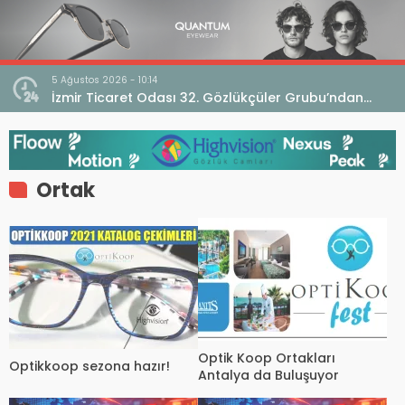
5 Ağustos 2026 - 10:14
İzmir Ticaret Odası 32. Gözlükçüler Grubu’ndan
TEBD II DigitaliSME Dijital Dönüşüm Projesi açıklaması
Ortak
Optik Koop Ortakları
Optikkoop sezona hazır!
Antalya da Buluşuyor