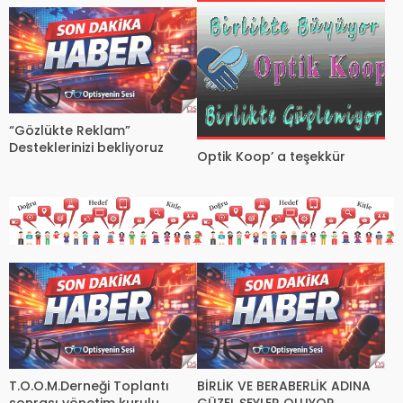
“Gözlükte Reklam”
Desteklerinizi bekliyoruz
Optik Koop’ a teşekkür
T.O.O.M.Derneği Toplantı
BİRLİK VE BERABERLİK ADINA
sonrası yönetim kurulu
GÜZEL ŞEYLER OLUYOR