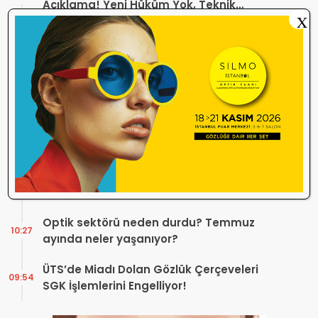
Açıklama! Yeni Hüküm Yok, Teknik
X
Düzenleme Var
Danıştay’dan TOGB’ye İki Kritik Karar!
11:03
Atilla Karip’in Açtığı Davalarda Yürütmeyi
Durdurma Kararı
Bir günde 150 bin kişi okudu! Optik sektörü
13:16
neden konuşuyor?
Sosyal Medya Bu Soruyu Soruyor! Göz
10:49
Sağlığında Çifte Standart mı Var?
TİTCK Bu Kampanyalara Dur Diyecek mi?
12:16
Sağlık ürününde ‘Set Kampanyası’
Optik sektörü neden durdu? Temmuz
10:27
ayında neler yaşanıyor?
ÜTS’de Miadı Dolan Gözlük Çerçeveleri
09:54
SGK İşlemlerini Engelliyor!