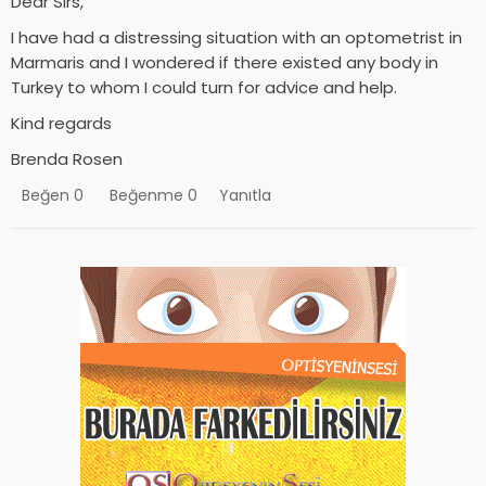
Dear Sirs,
I have had a distressing situation with an optometrist in
Marmaris and I wondered if there existed any body in
Turkey to whom I could turn for advice and help.
Kind regards
Brenda Rosen
Beğen
0
Beğenme
0
Yanıtla