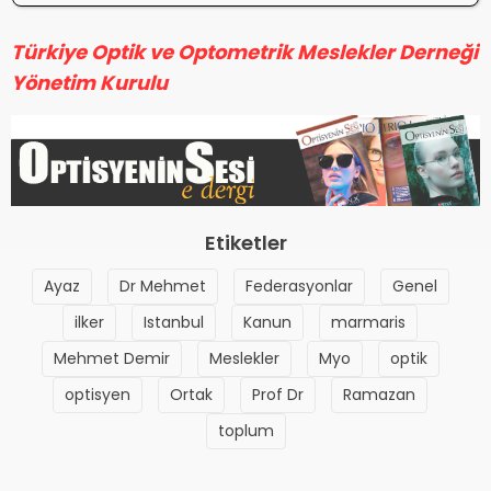
Türkiye Optik ve Optometrik Meslekler Derneği
Yönetim Kurulu
Etiketler
Ayaz
Dr Mehmet
Federasyonlar
Genel
ilker
Istanbul
Kanun
marmaris
Mehmet Demir
Meslekler
Myo
optik
optisyen
Ortak
Prof Dr
Ramazan
toplum