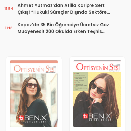
Ahmet Yutmaz’dan Atilla Karip’e Sert
11:54
Çıkış! “Hukuki Süreçler Dışında Sektöre
Kazandırdığınız Tek Bir Proje Var mı?”
Kepez’de 35 Bin Öğrenciye Ücretsiz Göz
11:18
Muayenesi! 200 Okulda Erken Teşhis
Çalışması