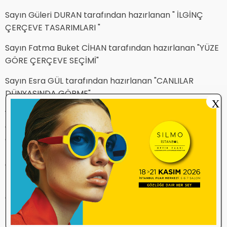
Sayın Güleri DURAN tarafından hazırlanan " İLGİNÇ
ÇERÇEVE TASARIMLARI "
Sayın Fatma Buket CİHAN tarafından hazırlanan "YÜZE
GÖRE ÇERÇEVE SEÇİMİ"
Sayın Esra GÜL tarafından hazırlanan "CANLILAR
DÜNYASINDA GÖRME"
X
Yapmış oldukları bu çalışmadan dolayı ve herbiri
çalışmalarını sergiye katılan misafirlere ve
arkadaşlarına anlatarak bilgi paylaşımında
bulundukları için ayrı ayrı teşekkür eder,
çalışmalarında başarılar dileriz.
Üniversite ziyaretimizde bizleri misafir eden kıymetli
akademisyenlerimize teşekkür eder, çalışmalarında
başarılar dileriz.