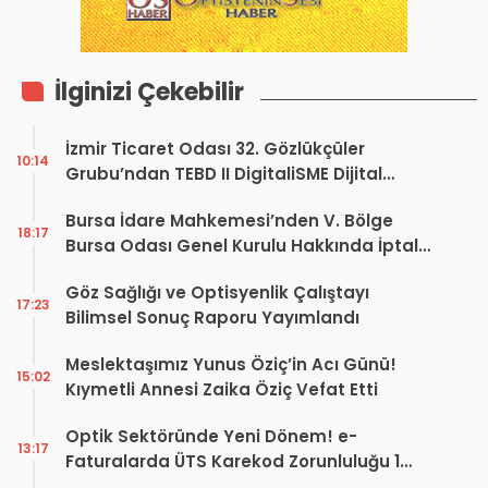
İlginizi Çekebilir
İzmir Ticaret Odası 32. Gözlükçüler
10:14
Grubu’ndan TEBD II DigitaliSME Dijital
Dönüşüm Projesi açıklaması
Bursa İdare Mahkemesi’nden V. Bölge
18:17
Bursa Odası Genel Kurulu Hakkında İptal
Kararı
Göz Sağlığı ve Optisyenlik Çalıştayı
17:23
Bilimsel Sonuç Raporu Yayımlandı
Meslektaşımız Yunus Öziç’in Acı Günü!
15:02
Kıymetli Annesi Zaika Öziç Vefat Etti
Optik Sektöründe Yeni Dönem! e-
13:17
Faturalarda ÜTS Karekod Zorunluluğu 1
Ekim 2026’da Başlıyor