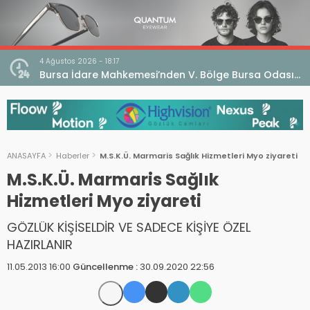
4 Ağustos 2026 - 18:17
an
Bursa İdare Mahkemesi’nden V. Bölge Bursa Odası
klaması
Genel Kurulu Hakkında İptal Kararı
ANASAYFA
Haberler
M.S.K.Ü. Marmaris Sağlık Hizmetleri Myo ziyareti
M.S.K.Ü. Marmaris Sağlık
Hizmetleri Myo ziyareti
GÖZLÜK KİŞİSELDİR VE SADECE KİŞİYE ÖZEL
HAZIRLANIR
11.05.2013 16:00
Güncellenme :
30.09.2020 22:56