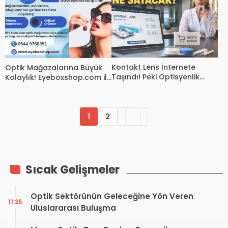
Kontakt Lens İnternete
Optik Mağazalarına Büyük
Taşındı! Peki Optisyenlik
Kolaylık! Eyeboxshop.com ile
Müesseseleri Ne Satacak?
35 Dünya Markasına Tek
Tıkla Ulaşın
1
2
Sıcak Gelişmeler
Optik Sektörünün Geleceğine Yön Veren
11:25
Uluslararası Buluşma