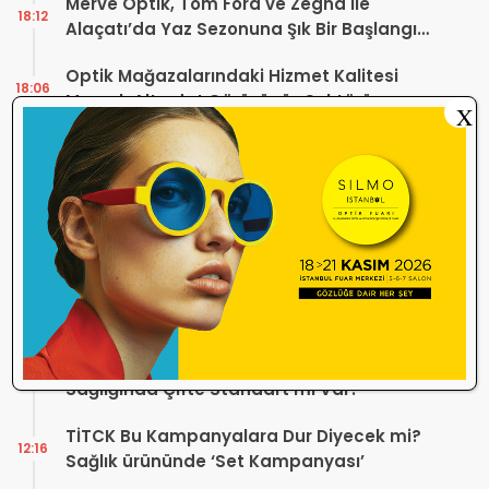
Merve Optik, Tom Ford ve Zegna ile
18:12
Alaçatı’da Yaz Sezonuna Şık Bir Başlangıç ​​
Yaptı
Optik Mağazalarındaki Hizmet Kalitesi
18:06
Mercek Altında! Görüşünüz Sektörün
X
Geleceğini Şekillendirebilir
Yönetmelik Tartışmalarına TOGB’dan
13:32
Açıklama! Yeni Hüküm Yok, Teknik
Düzenleme Var
Danıştay’dan TOGB’ye İki Kritik Karar!
11:03
Atilla Karip’in Açtığı Davalarda Yürütmeyi
Durdurma Kararı
Bir günde 150 bin kişi okudu! Optik sektörü
13:16
neden konuşuyor?
Sosyal Medya Bu Soruyu Soruyor! Göz
10:49
Sağlığında Çifte Standart mı Var?
TİTCK Bu Kampanyalara Dur Diyecek mi?
12:16
Sağlık ürününde ‘Set Kampanyası’