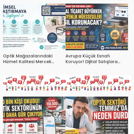
Karekod Zorunluluğu 1 Ekim
Uluslararası Buluşma
2026’da Başlıyor
Optik Mağazalarındaki
Avrupa Küçük Esnafı
Hizmet Kalitesi Mercek
Koruyor! Dijital Satışlara
Altında! Görüşünüz Sektörün
Vergi, Fiziki Mağazalara
Geleceğini Şekillendirebilir
Destek