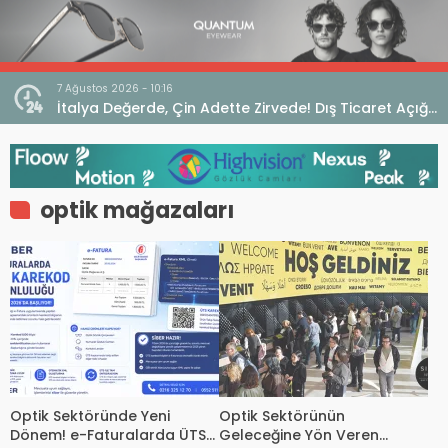
7 Ağustos 2026 - 10:16
seo
İtalya Değerde, Çin Adette Zirvede! Dış Ticaret Açığı
Devam Ediyor
optik mağazaları
Optik Sektöründe Yeni
Optik Sektörünün
Dönem! e-Faturalarda ÜTS
Geleceğine Yön Veren