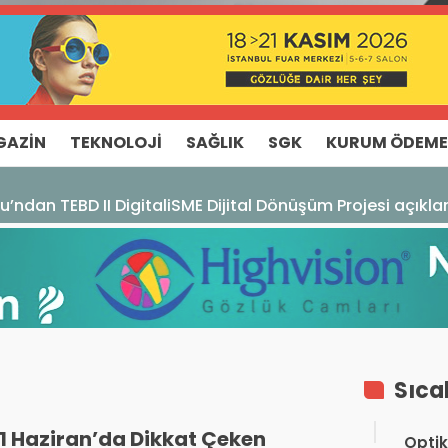
GAZIN
TEKNOLOJI
SAĞLIK
SGK
KURUM ÖDEME
u’ndan TEBD II DigitaliSME Dijital Dönüşüm Projesi açıkl
Sıca
1 Haziran’da Dikkat Çeken
Optik