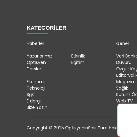
KATEGORİLER
Haberler
Genel
Yazarlarımız
Etkinlik
Veri Banka
Optisyen
Eğitim
Duyuru
Dersler
Özgür Kö
Editoryal P
Ekonomi
Magazin
Teknoloji
Sağlık
Sgk
Kurum Öd
E dergi
Web TV
Bize Yazın
Copyright © 2025 OptisyeninSesi Tüm Hakları Saklıdı