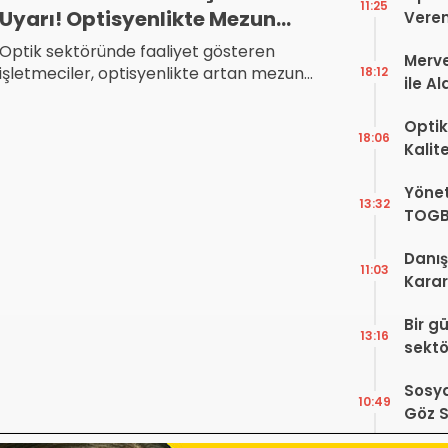
11:25
Uyarı! Optisyenlikte Mezun
Veren
Sayısı Alarmı
Optik sektöründe faaliyet gösteren
Merve
işletmeciler, optisyenlikte artan mezun
18:12
ile A
sayıları ve kontenjanların istihdam,
Bir Ba
rekabet ve mesleki kalite üzerinde baskı
Optik
oluşturduğunu belirtiyor.
18:06
Kalit
Görüş
Yönet
Şekill
13:32
TOGB
Yok, 
Danış
11:03
Karar!
Dava
Bir g
Karar
13:16
sektö
Sosya
10:49
Göz S
Var?