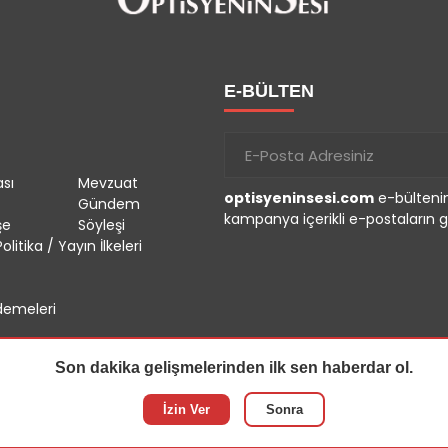
E-BÜLTEN
sı
Mevzuat
optisyeninsesi.com
e-bültenin
Gündem
kampanya içerikli e-postaların g
şe
Söyleşi
olitika / Yayın İlkeleri
emeleri
Son dakika gelişmelerinden ilk sen haberdar ol.
İzin Ver
Sonra
r.