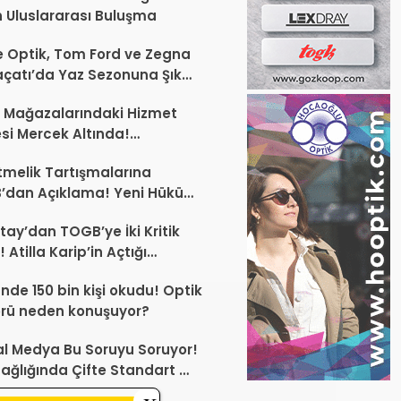
 Uluslararası Buluşma
 Optik, Tom Ford ve Zegna
laçatı’da Yaz Sezonuna Şık
şlangıç ​​Yaptı
 Mağazalarındaki Hizmet
esi Mercek Altında!
ünüz Sektörün Geleceğini
melik Tartışmalarına
endirebilir
’dan Açıklama! Yeni Hüküm
Teknik Düzenleme Var
tay’dan TOGB’ye İki Kritik
 Atilla Karip’in Açtığı
larda Yürütmeyi Durdurma
ünde 150 bin kişi okudu! Optik
ı
rü neden konuşuyor?
l Medya Bu Soruyu Soruyor!
ağlığında Çifte Standart mı