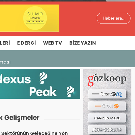
Haber ara...
LERI
E DERGI
WEB TV
BIZE YAZIN
aması
k Gelişmeler
 Sektörünün Geleceğine Yön