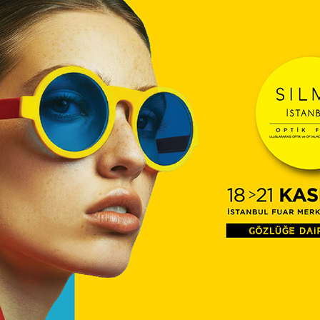
TİTC
12:16
Diyec
Kamp
Optik
10:27
Temm
ÜTS’d
09:54
Çerçe
Engel