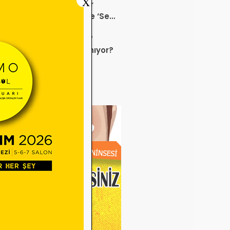
X
K Bu Kampanyalara Dur
ek mi? Sağlık ürününde ‘Set
anyası’
 sektörü neden durdu?
uz ayında neler yaşanıyor?
e Miadı Dolan Gözlük
veleri SGK İşlemlerini
liyor!