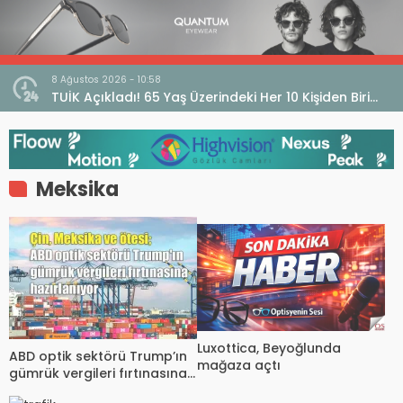
8 Ağustos 2026 - 10:58
ın!
TUİK Açıkladı! 65 Yaş Üzerindeki Her 10 Kişiden Biri
Görme Güçlüğü Yaşıyor
Meksika
Luxottica, Beyoğlunda
ABD optik sektörü Trump’ın
mağaza açtı
gümrük vergileri fırtınasına
hazırlanıyor