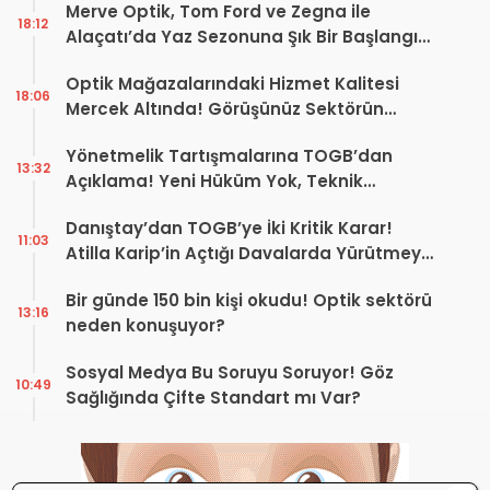
Merve Optik, Tom Ford ve Zegna ile
18:12
Alaçatı’da Yaz Sezonuna Şık Bir Başlangıç ​​
Yaptı
Optik Mağazalarındaki Hizmet Kalitesi
18:06
Mercek Altında! Görüşünüz Sektörün
Geleceğini Şekillendirebilir
Yönetmelik Tartışmalarına TOGB’dan
13:32
Açıklama! Yeni Hüküm Yok, Teknik
Düzenleme Var
Danıştay’dan TOGB’ye İki Kritik Karar!
11:03
Atilla Karip’in Açtığı Davalarda Yürütmeyi
Durdurma Kararı
Bir günde 150 bin kişi okudu! Optik sektörü
13:16
neden konuşuyor?
Sosyal Medya Bu Soruyu Soruyor! Göz
10:49
Sağlığında Çifte Standart mı Var?