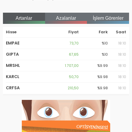
Artanlar
Azalanlar
İşlem Görenler
Hisse
Fiyat
Fark
Saat
EMPAE
73,70
%10
18:10
GIPTA
67,65
%10
18:10
MRSHL
1.707,00
%9.99
18:10
KARCL
50,70
%9.98
18:10
CRFSA
210,50
%9.98
18:10