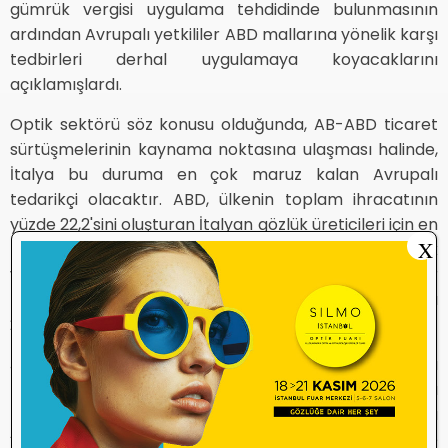
gümrük vergisi uygulama tehdidinde bulunmasının
ardından Avrupalı yetkililer ABD mallarına yönelik karşı
tedbirleri derhal uygulamaya koyacaklarını
açıklamışlardı.
Optik sektörü söz konusu olduğunda, AB-ABD ticaret
sürtüşmelerinin kaynama noktasına ulaşması halinde,
İtalya bu duruma en çok maruz kalan Avrupalı
tedarikçi olacaktır. ABD, ülkenin toplam ihracatının
yüzde 22,2'sini oluşturan İtalyan gözlük üreticileri için en
X
büyük ihracat noktasıdır. Dahası, ABD'nin ek gümrük
vergileri İtalyan endüstrisi için özellikle kötü bir
zamanda gelecektir zira ülkenin ABD'ye gözlük ihracatı
2024 yılında yüzde 21,0 oranında düşmüştür.
Japonya, Trump'ın hedefinde AB kadar yer almasa da
Trump son zamanlarda bu ülkenin hükümeti ve para
politikası üzerinde baskı kurmaya başladı. Geçen hafta
“Başkan Xi'yi aradım, Japonya liderlerini aradım ve