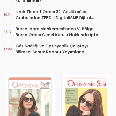
kullanılmalı?
İzmir Ticaret Odası 32. Gözlükçüler
10:14
Grubu’ndan TEBD II DigitaliSME Dijital
Dönüşüm Projesi açıklaması
Bursa İdare Mahkemesi’nden V. Bölge
18:17
Bursa Odası Genel Kurulu Hakkında İptal
Kararı
Göz Sağlığı ve Optisyenlik Çalıştayı
17:23
Bilimsel Sonuç Raporu Yayımlandı