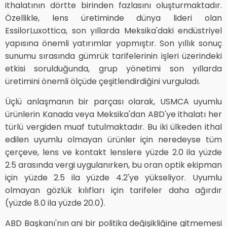
ithalatının dörtte birinden fazlasını oluşturmaktadır.
Özellikle, lens üretiminde dünya lideri olan
EssilorLuxottica, son yıllarda Meksika'daki endüstriyel
yapısına önemli yatırımlar yapmıştır. Son yıllık sonuç
sunumu sırasında gümrük tarifelerinin işleri üzerindeki
etkisi sorulduğunda, grup yönetimi son yıllarda
üretimini önemli ölçüde çeşitlendirdiğini vurguladı.
Üçlü anlaşmanın bir parçası olarak, USMCA uyumlu
ürünlerin Kanada veya Meksika'dan ABD'ye ithalatı her
türlü vergiden muaf tutulmaktadır. Bu iki ülkeden ithal
edilen uyumlu olmayan ürünler için neredeyse tüm
çerçeve, lens ve kontakt lenslere yüzde 2.0 ila yüzde
2.5 arasında vergi uygulanırken, bu oran optik ekipman
için yüzde 2.5 ila yüzde 4.2'ye yükseliyor. Uyumlu
olmayan gözlük kılıfları için tarifeler daha ağırdır
(yüzde 8.0 ila yüzde 20.0).
ABD Başkanı'nın ani bir politika değişikliğine gitmemesi