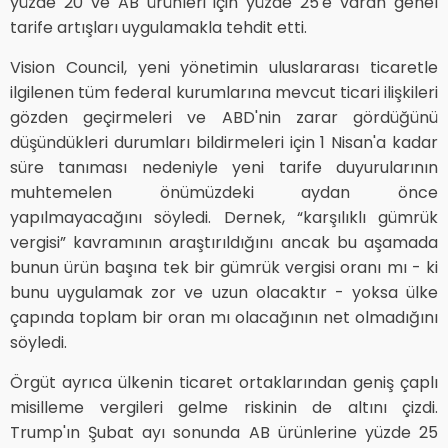
yüzde 20 ve AB ürünleri için yüzde 25'e varan genel
tarife artışları uygulamakla tehdit etti.
Vision Council, yeni yönetimin uluslararası ticaretle
ilgilenen tüm federal kurumlarına mevcut ticari ilişkileri
gözden geçirmeleri ve ABD'nin zarar gördüğünü
düşündükleri durumları bildirmeleri için 1 Nisan'a kadar
süre tanıması nedeniyle yeni tarife duyurularının
muhtemelen önümüzdeki aydan önce
yapılmayacağını söyledi. Dernek, “karşılıklı gümrük
vergisi” kavramının araştırıldığını ancak bu aşamada
bunun ürün başına tek bir gümrük vergisi oranı mı - ki
bunu uygulamak zor ve uzun olacaktır - yoksa ülke
çapında toplam bir oran mı olacağının net olmadığını
söyledi.
Örgüt ayrıca ülkenin ticaret ortaklarından geniş çaplı
misilleme vergileri gelme riskinin de altını çizdi.
Trump'ın Şubat ayı sonunda AB ürünlerine yüzde 25