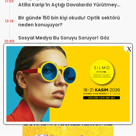
11:03
Atilla Karip’in Açtığı Davalarda Yürütmeyi
Durdurma Kararı
Bir günde 150 bin kişi okudu! Optik sektörü
13:16
neden konuşuyor?
Sosyal Medya Bu Soruyu Soruyor! Göz
10:49
Sağlığında Çifte Standart mı Var?
X
TİTCK Bu Kampanyalara Dur Diyecek mi?
12:16
Sağlık ürününde ‘Set Kampanyası’