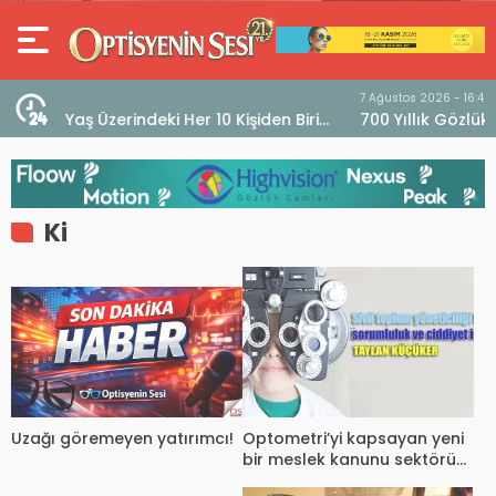
7 Ağustos 2026 - 16:40
iri
700 Yıllık Gözlük Tarihini Sergileyen Müze “Museo
dell’Occhiale”
Ki
Optometri’yi kapsayan yeni
Uzağı göremeyen yatırımcı!
bir meslek kanunu sektörün
özlemi ve beklentisidir!