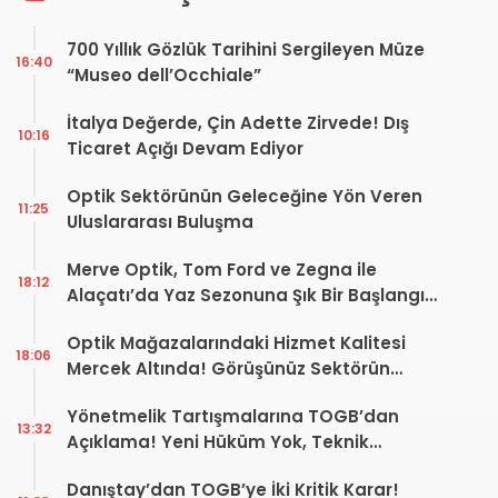
700 Yıllık Gözlük Tarihini Sergileyen Müze
16:40
“Museo dell’Occhiale”
İtalya Değerde, Çin Adette Zirvede! Dış
10:16
Ticaret Açığı Devam Ediyor
Optik Sektörünün Geleceğine Yön Veren
11:25
Uluslararası Buluşma
Merve Optik, Tom Ford ve Zegna ile
18:12
Alaçatı’da Yaz Sezonuna Şık Bir Başlangıç ​​
Yaptı
Optik Mağazalarındaki Hizmet Kalitesi
18:06
Mercek Altında! Görüşünüz Sektörün
Geleceğini Şekillendirebilir
Yönetmelik Tartışmalarına TOGB’dan
13:32
Açıklama! Yeni Hüküm Yok, Teknik
Düzenleme Var
Danıştay’dan TOGB’ye İki Kritik Karar!