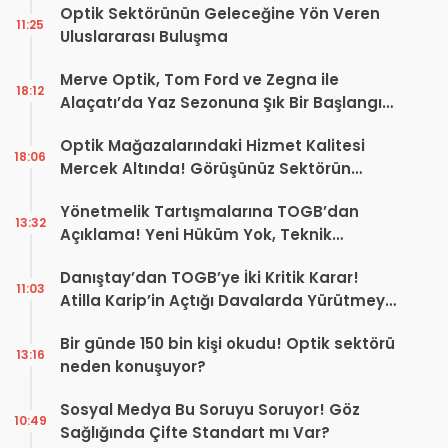
Optik Sektörünün Geleceğine Yön Veren
11:25
Uluslararası Buluşma
Merve Optik, Tom Ford ve Zegna ile
18:12
Alaçatı’da Yaz Sezonuna Şık Bir Başlangıç ​​
Yaptı
Optik Mağazalarındaki Hizmet Kalitesi
18:06
Mercek Altında! Görüşünüz Sektörün
Geleceğini Şekillendirebilir
Yönetmelik Tartışmalarına TOGB’dan
13:32
Açıklama! Yeni Hüküm Yok, Teknik
Düzenleme Var
Danıştay’dan TOGB’ye İki Kritik Karar!
11:03
Atilla Karip’in Açtığı Davalarda Yürütmeyi
Durdurma Kararı
Bir günde 150 bin kişi okudu! Optik sektörü
13:16
neden konuşuyor?
Sosyal Medya Bu Soruyu Soruyor! Göz
10:49
Sağlığında Çifte Standart mı Var?