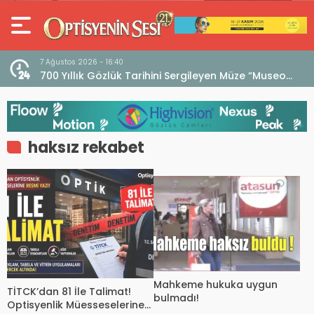
7 Ağustos 2026 - 16:40
iri
700 Yıllık Gözlük Tarihini Sergileyen Müze “Museo
dell’Occhiale”
haksız rekabet
Mahkeme hukuka uygun
TİTCK’dan 81 İle Talimat!
bulmadı!
Optisyenlik Müesseselerine