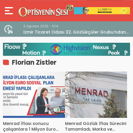
5 Ağustos 2026 - 10:14
İzmir Ticaret Odası 32. Gözlükçüler Grubu’ndan
TEBD II DigitaliSME Dijital Dönüşüm Projesi açıklaması
Florian Zistler
Menrad İflası sonucu
Menrad Gözlük İflas Sürecini
çalışanlara 1 Milyon Euro
Tamamladı, Marka ve