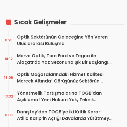
Sosyal Plan Ödemesi Yapıldı
İştirakler Satıldı
Sıcak Gelişmeler
Optik Sektörünün Geleceğine Yön Veren
11:25
Uluslararası Buluşma
Merve Optik, Tom Ford ve Zegna ile
18:12
Alaçatı’da Yaz Sezonuna Şık Bir Başlangıç ​​
Yaptı
Optik Mağazalarındaki Hizmet Kalitesi
18:06
Mercek Altında! Görüşünüz Sektörün
Geleceğini Şekillendirebilir
Yönetmelik Tartışmalarına TOGB’dan
13:32
Açıklama! Yeni Hüküm Yok, Teknik
Düzenleme Var
Danıştay’dan TOGB’ye İki Kritik Karar!
11:03
Atilla Karip’in Açtığı Davalarda Yürütmeyi
Durdurma Kararı