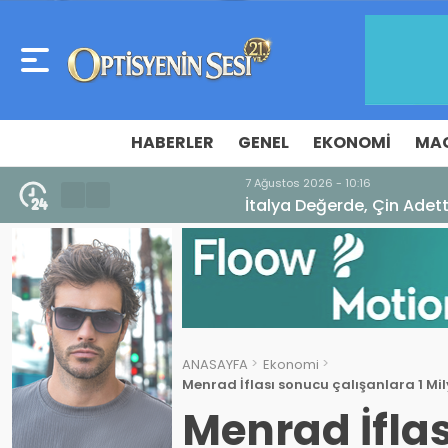
HABERLER
GENEL
EKONOMI
MA
7 Ağustos 2026 - 10:16
İtalya Değerde, Çin Adette Zirvede! Dış 
ANASAYFA
Ekonomi
Menrad İflası sonucu çalışanlara 1 Mi
Menrad İfla