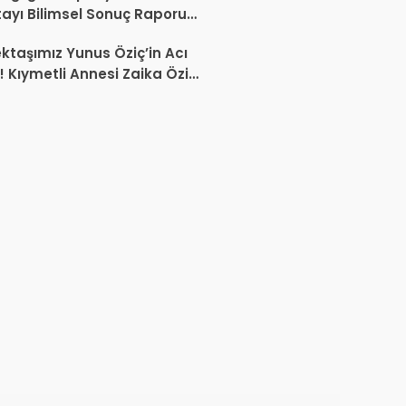
tayı Bilimsel Sonuç Raporu
mlandı
ktaşımız Yunus Öziç’in Acı
 Kıymetli Annesi Zaika Öziç
 Etti