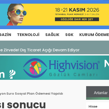
GAZIN
TEKNOLOJI
SAĞLIK
SGK
KURUM ÖDEME
Ticaret Açığı Devam Ediyor
Artanlar
lyon Euro Sosyal Plan Ödemesi Yapıldı
sı sonucu
Hisse