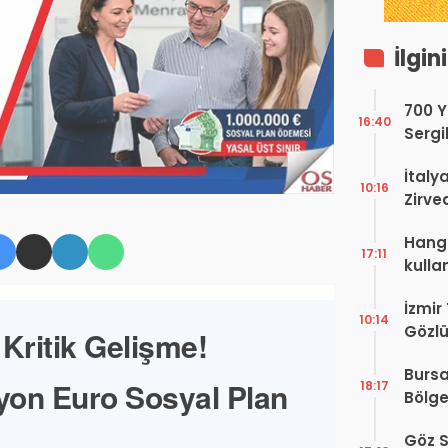
İlgin
700 Yı
16:40
Sergi
dell’
İtaly
10:16
Zirve
Ediyo
Hangi
17:11
kulla
İzmir
10:14
Gözlü
 Kritik Gelişme!
Digit
Bursa
Proje
lyon Euro Sosyal Plan
18:17
Bölge
Hakkı
Göz S