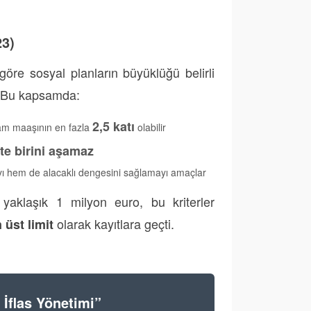
23)
öre sosyal planların büyüklüğü belirli
a. Bu kapsamda:
2,5 katı
plam maaşının en fazla
olabilir
te birini aşamaz
ayı hem de alacaklı dengesini sağlamayı amaçlar
aklaşık 1 milyon euro, bu kriterler
olarak kayıtlara geçti.
 üst limit
İflas Yönetimi”