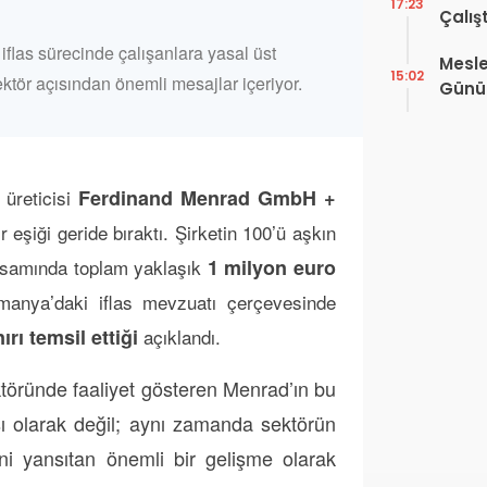
17:23
Çalış
Yayı
iflas sürecinde çalışanlara yasal üst
Mesle
15:02
ktör açısından önemli mesajlar içeriyor.
Günü!
Vefat
üreticisi
Ferdinand Menrad GmbH +
ir eşiği geride bıraktı. Şirketin 100’ü aşkın
apsamında toplam yaklaşık
1 milyon euro
lmanya’daki iflas mevzuatı çerçevesinde
ı temsil ettiği
açıklandı.
ktöründe faaliyet gösteren Menrad’ın bu
lası olarak değil; aynı zamanda sektörün
i yansıtan önemli bir gelişme olarak