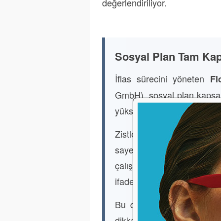
değerlendiriliyor.
Sosyal Plan Tam Kap
İflas sürecini yöneten
Fl
GmbH), sosyal plan kapsam
yüksek tutarın çalışanlara ö
Zistler, “Son aylarda elde
sayesinde sosyal planın 
çalışanlara mümkün o
ifadelerini kullandı.
Bu durum, iflas süreçlerin
dikkat çekiyor. Zira bir