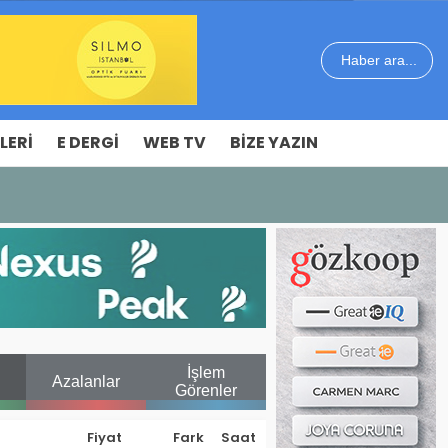
Haber ara...
LERI
E DERGI
WEB TV
BIZE YAZIN
İşlem
Azalanlar
Görenler
Fiyat
Fark
Saat