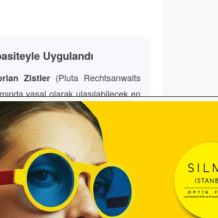
asiteyle Uygulandı
(Pluta Rechtsanwalts
orian Zistler
ında yasal olarak ulaşılabilecek en
dendiğini açıkladı.
 ettiğimiz başarılı varlık satışları
üst sınırına ulaşabildik. Böylece
lan en yüksek ödeme sağlandı”
de nadiren görülen bir tablo olarak
çok dosyada sosyal plan ödemeleri,