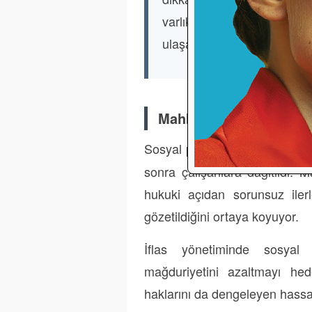
varlıkların yetersizli
ulaşamıyor.
Mahkeme Onayı ve Yas
Sosyal plan ödemeleri,
Amtsg
sonra çalışanlara dağıtıldı.
hukuki açıdan sorunsuz ilerl
gözetildiğini ortaya koyuyor.
İflas yönetiminde sosyal p
mağduriyetini azaltmayı hed
haklarını da dengeleyen hassas