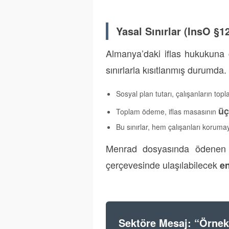
Yasal Sınırlar (InsO §1
Almanya’daki iflas hukukuna g
sınırlarla kısıtlanmış durumd
Sosyal plan tutarı, çalışanların to
üç
Toplam ödeme, iflas masasının
Bu sınırlar, hem çalışanları korum
Menrad dosyasında ödenen y
çerçevesinde ulaşılabilecek
en
Sektöre Mesaj: “Örnek 