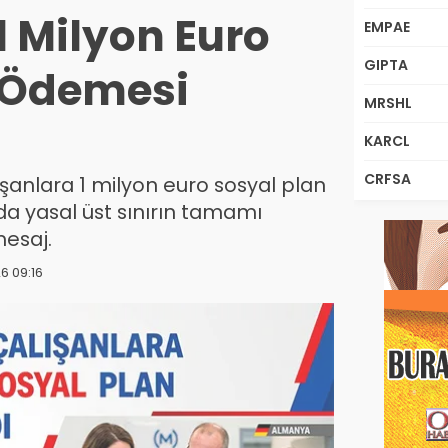
1 Milyon Euro
EMPAE
GIPTA
 Ödemesi
MRSHL
KARCL
CRFSA
ışanlara 1 milyon euro sosyal plan
a yasal üst sınırın tamamı
mesaj.
6 09:16