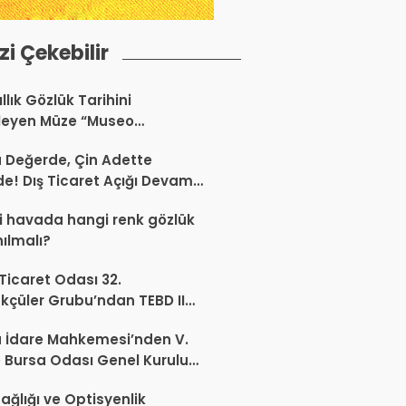
izi Çekebilir
llık Gözlük Tarihini
leyen Müze “Museo
Occhiale”
a Değerde, Çin Adette
de! Dış Ticaret Açığı Devam
r
 havada hangi renk gözlük
nılmalı?
 Ticaret Odası 32.
kçüler Grubu’ndan TEBD II
aliSME Dijital Dönüşüm
 İdare Mahkemesi’nden V.
si açıklaması
 Bursa Odası Genel Kurulu
nda İptal Kararı
ağlığı ve Optisyenlik