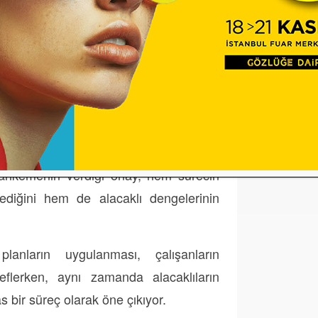
ği nedeniyle maksimum seviyeye
al Süreç
tarafından onaylandıktan
ericht Aalen
 Mahkemenin verdiği onay, hem sürecin
ediğini hem de alacaklı dengelerinin
lanların uygulanması, çalışanların
eflerken, aynı zamanda alacaklıların
 bir süreç olarak öne çıkıyor.