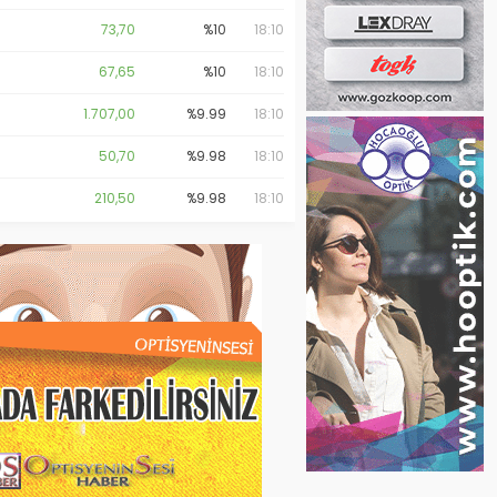
73,70
%10
18:10
67,65
%10
18:10
1.707,00
%9.99
18:10
50,70
%9.98
18:10
210,50
%9.98
18:10