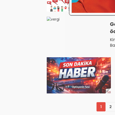
G
ö
Ki
Ba
öd
1
2