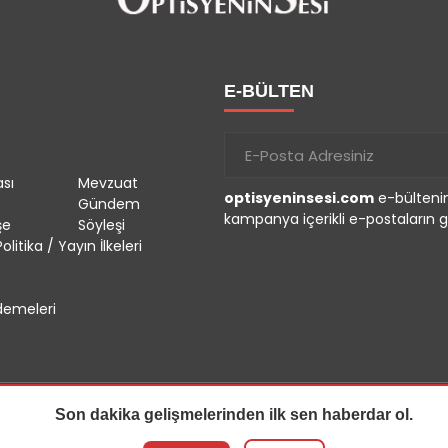
E-BÜLTEN
sı
Mevzuat
optisyeninsesi.com
e-bültenin
Gündem
kampanya içerikli e-postaların g
şe
Söyleşi
olitika / Yayın İlkeleri
emeleri
Son dakika gelişmelerinden ilk sen haberdar ol.
r.