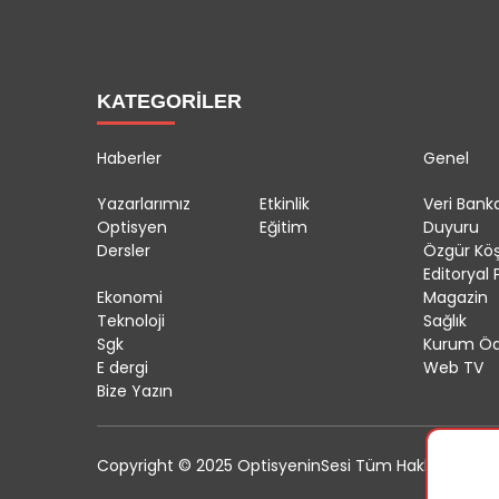
KATEGORİLER
Haberler
Genel
Yazarlarımız
Etkinlik
Veri Banka
Optisyen
Eğitim
Duyuru
Dersler
Özgür Kö
Editoryal P
Ekonomi
Magazin
Teknoloji
Sağlık
Sgk
Kurum Öd
E dergi
Web TV
Bize Yazın
Copyright © 2025 OptisyeninSesi Tüm Hakları Saklıdı