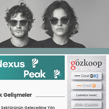
Haber ara...
LERI
E DERGI
WEB TV
BIZE YAZIN
k Gelişmeler
 Sektörünün Geleceğine Yön