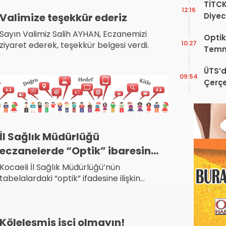
TİTC
12:16
Valimize teşekkür ederiz
Diyec
Kamp
Sayın Valimiz Salih AYHAN, Eczanemizi
Optik
10:27
ziyaret ederek, teşekkür belgesi verdi.
Temm
ÜTS’d
09:54
Çerçe
Engel
İl Sağlık Müdürlüğü
eczanelerde “Optik” ibaresine
açıklama getirdi..
Kocaeli İl Sağlık Müdürlüğü’nün
tabelalardaki “optik” ifadesine ilişkin
açıklaması
Köleleşmiş işçi olmayın!