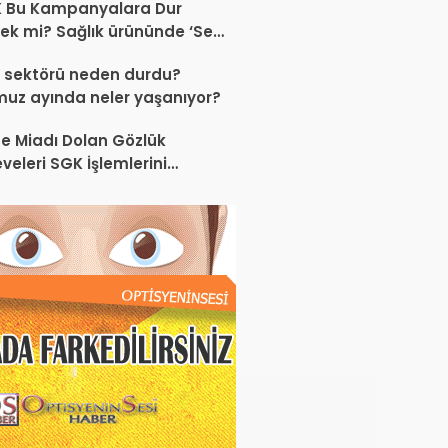
K Bu Kampanyalara Dur
ek mi? Sağlık ürününde ‘Set
anyası’
 sektörü neden durdu?
uz ayında neler yaşanıyor?
e Miadı Dolan Gözlük
veleri SGK İşlemlerini
liyor!