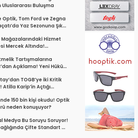
 Uluslararası Buluşma
 Optik, Tom Ford ve Zegna
laçatı’da Yaz Sezonuna Şık
şlangıç ​​Yaptı
 Mağazalarındaki Hizmet
esi Mercek Altında!
ünüz Sektörün Geleceğini
melik Tartışmalarına
endirebilir
’dan Açıklama! Yeni Hüküm
Teknik Düzenleme Var
tay’dan TOGB’ye İki Kritik
 Atilla Karip’in Açtığı
larda Yürütmeyi Durdurma
ünde 150 bin kişi okudu! Optik
ı
rü neden konuşuyor?
l Medya Bu Soruyu Soruyor!
ağlığında Çifte Standart mı