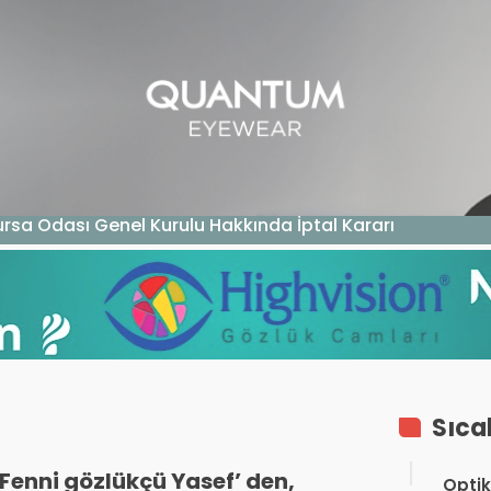
GAZIN
TEKNOLOJI
SAĞLIK
SGK
KURUM ÖDEME
rsa Odası Genel Kurulu Hakkında İptal Kararı
Sıca
Fenni gözlükçü Yasef’ den,
Optik