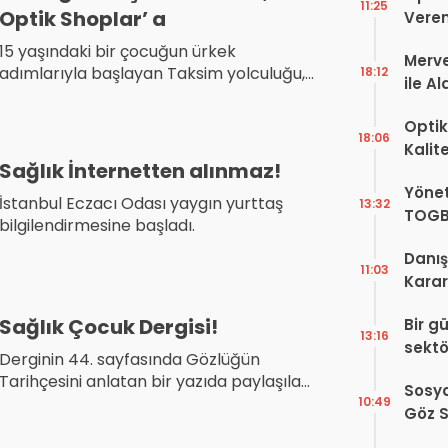
11:25
Optik Shoplar’ a
Veren
15 yaşındaki bir çocuğun ürkek
Merve
adımlarıyla başlayan Taksim yolculuğu,
18:12
ile A
gözlükçülük mesleğinin tarihine ışık
Bir Ba
tutuyor. O dönemin ustaları, hanları,
Optik
cam ve çerçeve alışverişleri, köyden
18:06
Kalit
kente göçle mesleklerin paylaşımı ve
Sağlık İnternetten alınmaz!
Görüş
fenni gözlükçüden optiğe uzanan yol,
Yönet
Şekill
İstanbul Eczacı Odası yaygın yurttaş
geçmişten geleceğe bir meslek hikâyesi
13:32
TOGB
bilgilendirmesine başladı.
sunuyor.
Yok, 
Danış
11:03
Karar!
Dava
Sağlık Çocuk Dergisi!
Bir g
Karar
13:16
sektö
Derginin 44. sayfasında Gözlüğün
Tarihçesini anlatan bir yazıda paylaşılan
Sosya
bilgilerle çocuklar yanlış bilgilendiriliyor.
10:49
Göz S
Var?