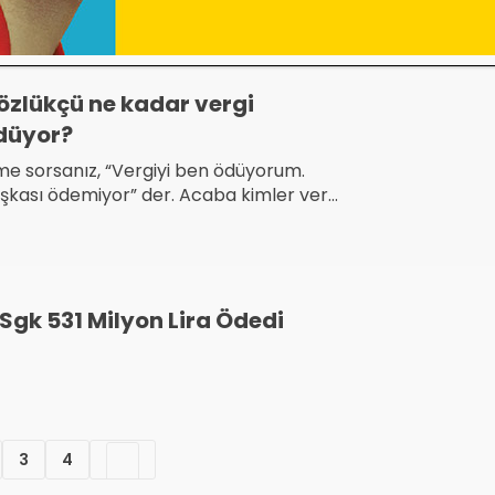
Aralık 2017’de kapandı.
özlükçü ne kadar vergi
düyor?
me sorsanız, “Vergiyi ben ödüyorum.
şkası ödemiyor” der. Acaba kimler vergi
üyor ve ne kadar vergi ödüyor?
Sgk 531 Milyon Lira Ödedi
3
4