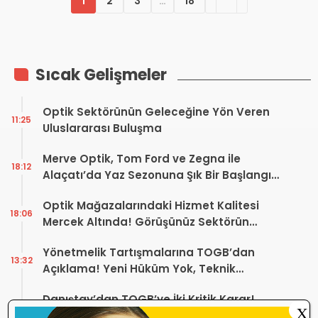
1
2
3
…
18
Sıcak Gelişmeler
Optik Sektörünün Geleceğine Yön Veren
11:25
Uluslararası Buluşma
Merve Optik, Tom Ford ve Zegna ile
18:12
Alaçatı’da Yaz Sezonuna Şık Bir Başlangıç ​​
Yaptı
Optik Mağazalarındaki Hizmet Kalitesi
18:06
Mercek Altında! Görüşünüz Sektörün
Geleceğini Şekillendirebilir
Yönetmelik Tartışmalarına TOGB’dan
13:32
Açıklama! Yeni Hüküm Yok, Teknik
Düzenleme Var
Danıştay’dan TOGB’ye İki Kritik Karar!
11:03
X
Atilla Karip’in Açtığı Davalarda Yürütmeyi