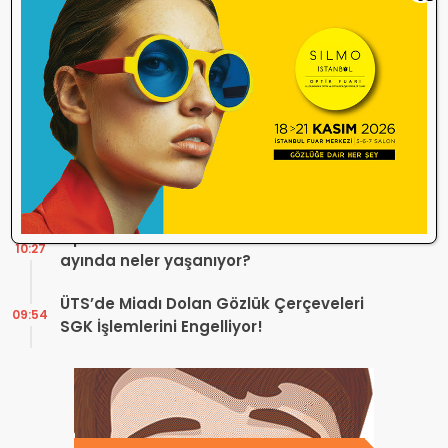
Durdurma Kararı
Bir günde 150 bin kişi okudu! Optik sektörü
13:16
neden konuşuyor?
Sosyal Medya Bu Soruyu Soruyor! Göz
10:49
Sağlığında Çifte Standart mı Var?
TİTCK Bu Kampanyalara Dur Diyecek mi?
12:16
Sağlık ürününde ‘Set Kampanyası’
Optik sektörü neden durdu? Temmuz
10:27
ayında neler yaşanıyor?
ÜTS’de Miadı Dolan Gözlük Çerçeveleri
09:54
SGK İşlemlerini Engelliyor!