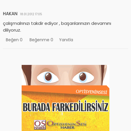
HAKAN
18.01.2012 17:05
çalışmalrınızı takdir ediyor , başarılarınızın devamını
diliyoruz.
Beğen
0
Beğenme
0
Yanıtla