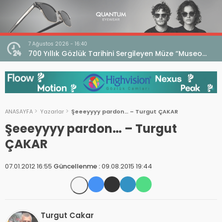
7 Ağustos 2026 - 16:40
iri
700 Yıllık Gözlük Tarihini Sergileyen Müze “Museo
dell’Occhiale”
ANASAYFA
Yazarlar
Şeeeyyyy pardon… – Turgut ÇAKAR
Şeeeyyyy pardon… – Turgut
ÇAKAR
07.01.2012 16:55
Güncellenme :
09.08.2015 19:44
Turgut Cakar