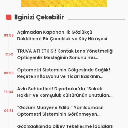
İlginizi Çekebilir
Açılmadan Kapanan İlk Gözlükçü
09:58
Dükkânım! Bir Çocukluk ve Köy Hikâyesi
TRUVA ATI ETKİSİ! Kontak Lens Yönetmeliği
12:52
Optisyenlik Mesleğinin Sonunu mu
Hazırlıyor?
Optometri Sisteminin Gölgesinde Sağlık!
09:53
Reçete Enflasyonu ve Ticari Baskının
Tüketiciye Etkisi
Avlu Sohbetleri! Diyarbakır’da “Sokak
15:04
Hakkı” ve Komşuluk Kültürünün Unutulan
Hikâyesi
“Gözüm Muayene Edildi” Yanılsaması!
09:51
Optometri Sisteminin Görünmeyen
Riskleri ve Tıbbi Sorumluluk Sorunları
Göz Sağlığında Dikey Tekelleşme İddiaları!