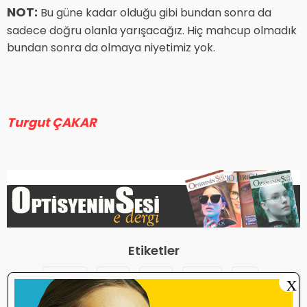
NOT:
Bu güne kadar olduğu gibi bundan sonra da
sadece doğru olanla yarışacağız. Hiç mahcup olmadık
bundan sonra da olmaya niyetimiz yok.
Turgut ÇAKAR
Etiketler
Almak
Belli
Bize
Bizim
Bu
X
Genelgeler
Gibi
Hangi
Kurum
Olsun