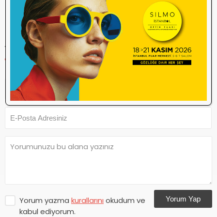
Tercih
toplum
Turgut
yök
YORUM YAP
Yorum Yap
Yorum yazma
kurallarını
okudum ve
kabul ediyorum.