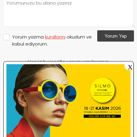
Yorum Yap
Yorum yazma
kurallarını
okudum ve
kabul ediyorum.
Henüz bu içeriğe yorum yapılmamış.
X
İlk yorum yapan olmak ister misiniz?