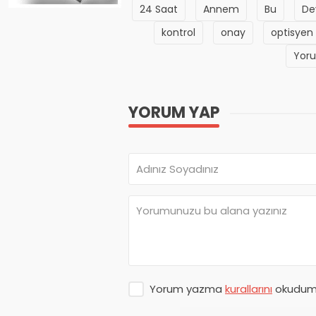
24 Saat
Annem
Bu
De
kontrol
onay
optisyen
Yor
YORUM YAP
Yorum yazma
kurallarını
okudum 