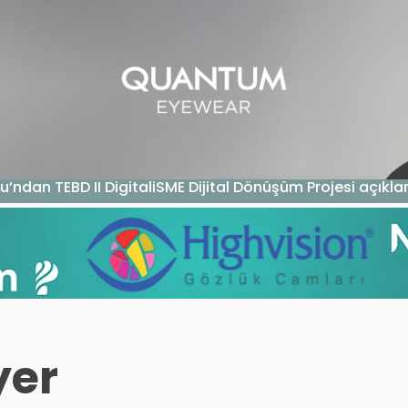
GAZIN
TEKNOLOJI
SAĞLIK
SGK
KURUM ÖDEME
u’ndan TEBD II DigitaliSME Dijital Dönüşüm Projesi açıkl
yer