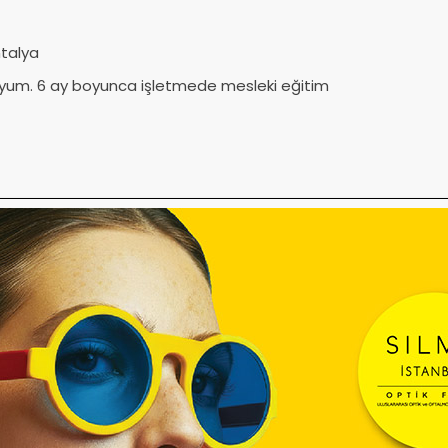
ntalya
uyum. 6 ay boyunca işletmede mesleki eğitim
ve montajlarında yetkinim.
 montajına hakimim.
ma bilgisine sahibim.
irebileceğim bir iş arıyorum.
 geçebilir. İlginiz için şimdiden teşekkür