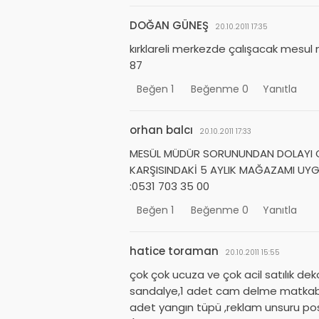
DOĞAN GÜNEŞ
20.10.2011 17:35
kırklareli merkezde çalışacak mesul 
87
Beğen
1
Beğenme
0
Yanıtla
orhan balcı
20.10.2011 17:33
MESÜL MÜDÜR SORUNUNDAN DOLAYI Ç
KARŞISINDAKİ 5 AYLIK MAĞAZAMI UYG
:0531 703 35 00
Beğen
1
Beğenme
0
Yanıtla
hatice toraman
20.10.2011 15:55
çok çok ucuza ve çok acil satılık de
sandalye,1 adet cam delme matkabı,1 
adet yangın tüpü ,reklam unsuru pos