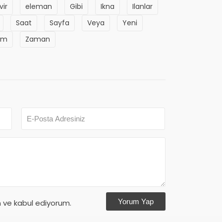
vir
eleman
Gibi
Ikna
Ilanlar
Saat
Sayfa
Veya
Yeni
um
Zaman
Yorum Yap
ve kabul ediyorum.