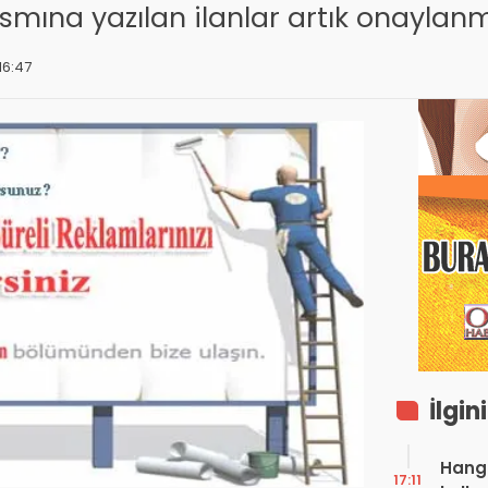
smına yazılan ilanlar artık onaylanm
16:47
İlgin
Hangi
17:11