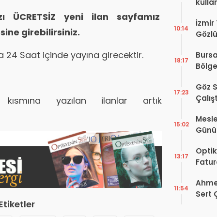
kulla
nızı ÜCRETSİZ yeni ilan sayfamız
İzmir
10:14
ine girebilirsiniz.
Gözlü
Digit
ra 24 Saat içinde yayına girecektir.
Bursa
Proje
18:17
Bölge
Hakkı
Göz S
17:23
Çalış
smına yazılan ilanlar artık
Yayı
Mesle
15:02
Günü!
Vefat
Optik
13:17
Fatur
Zorun
Ahmet
Başlı
11:54
Sert 
Etiketler
Dışın
Tek B