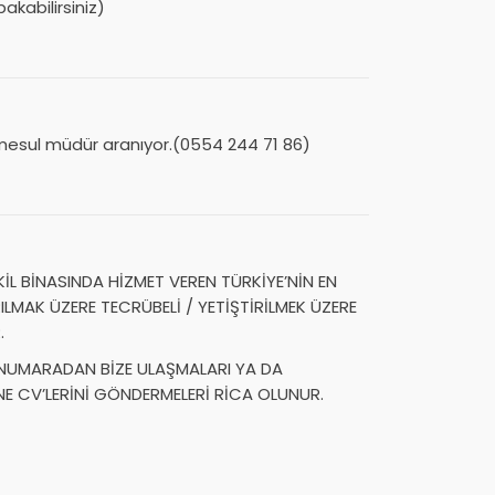
kabilirsiniz)
mesul müdür aranıyor.(0554 244 71 86)
İL BİNASINDA HİZMET VEREN TÜRKİYE’NİN EN
LMAK ÜZERE TECRÜBELİ / YETİŞTİRİLMEK ÜZERE
.
U NUMARADAN BİZE ULAŞMALARI YA DA
NE CV’LERİNİ GÖNDERMELERİ RİCA OLUNUR.