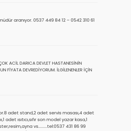
müdür aranıyor. 0537 449 84 12 – 0542 310 61
OK ACİL DARICA DEVLET HASTANESİNİN
UN FİYATA DEVREDİYORUM. İLGİLENENLER İÇİN
kor.8 adet stand,2 adet servis masası,4 adet
adet ısıtıcı,sıfır son model yazar kasa,1
ter,resim,ayna vs……….tel:0537 431 86 99