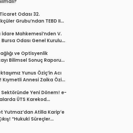
nılmalı?
 Ticaret Odası 32.
kçüler Grubu’ndan TEBD II
aliSME Dijital Dönüşüm
 İdare Mahkemesi’nden V.
si açıklaması
 Bursa Odası Genel Kurulu
nda İptal Kararı
ağlığı ve Optisyenlik
tayı Bilimsel Sonuç Raporu
mlandı
ktaşımız Yunus Öziç’in Acı
 Kıymetli Annesi Zaika Öziç
 Etti
 Sektöründe Yeni Dönem! e-
alarda ÜTS Karekod
luluğu 1 Ekim 2026’da
 Yutmaz’dan Atilla Karip’e
yor
Çıkış! “Hukuki Süreçler
da Sektöre Kazandırdığınız
ir Proje Var mı?”