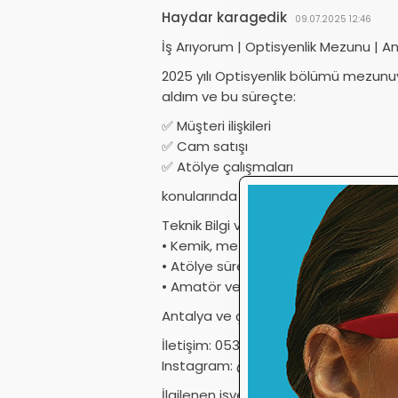
Haydar karagedik
09.07.2025 12:46
İş Arıyorum | Optisyenlik Mezunu | A
2025 yılı Optisyenlik bölümü mezun
aldım ve bu süreçte:
✅ Müşteri ilişkileri
✅ Cam satışı
✅ Atölye çalışmaları
konularında aktif görev aldım.
Teknik Bilgi ve Deneyim:
• Kemik, metal, nilör ve faset çerçe
• Atölye süreçlerine ve gözlük camı
• Amatör ve orta seviyede cam boya
Antalya ve çevresinde kendimi gelişt
İletişim: 0539 224 77 15
Instagram: @haydarkaragedikk
İlgilenen işverenler benimle iletişime