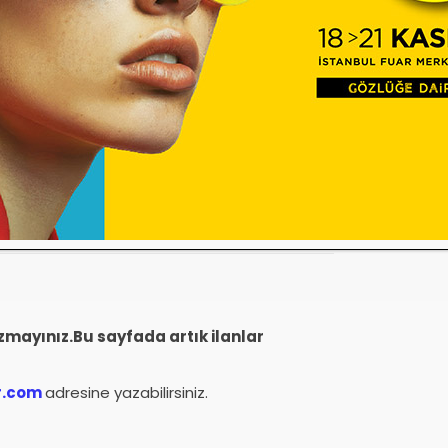
İK MAĞAZAMIZA BAY/BAYAN SATIŞ TECRÜBELİ
azmayınız.Bu sayfada artık ilanlar
r.com
adresine yazabilirsiniz.