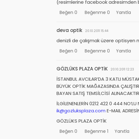
(resimlerine facebook adresimden ba
Beğen
0
Beğenme
0
Yanıtla
deva optik
20.10.2011 15:44
denizli de çalışmak üzere optisyen 
Beğen
0
Beğenme
0
Yanıtla
GÖZLÜKS PLAZA OPTİK
20.10.2011 12:23
İSTANBUL AVCILAR’DA 3 KATLI MÜSTAK
BÜYÜK OPTİK MAĞAZASINDA ÇALIŞTIRI
BAYAN SATIŞ TEMSİLCİSİ ALINACAKTIR
İLGİLENENLERİN 0212 422 0 444 NO’L
ik@gozluksplaza.com
E-MAIL ADRESİ
GÖZLÜKS PLAZA OPTİK
Beğen
0
Beğenme
1
Yanıtla