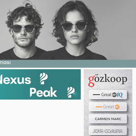
Haber ara...
LERI
E DERGI
WEB TV
BIZE YAZIN
aması