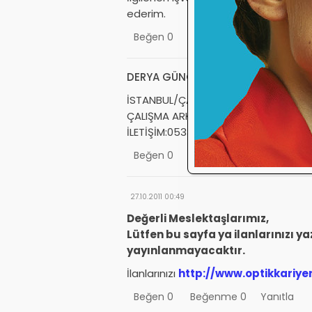
ederim.
Beğen
0
Beğenme
0
Yanıtla
DERYA GÜNGÖR
23.10.2023 14:29
İSTANBUL/ÇATALCA DA BULUNAN OPT
ÇALIŞMA ARKADAŞI ARAMAKTAYIZ.
İLETİŞİM:05330552592
Beğen
0
Beğenme
1
Yanıtla
27.10.2011 00:49
Değerli Meslektaşlarımız,
Lütfen bu sayfa ya ilanlarınızı y
yayınlanmayacaktır.
İlanlarınızı
http://www.optikkariye
Beğen
0
Beğenme
0
Yanıtla