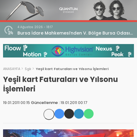
4 Ağustos 2026 - 18:17
an
Bursa İdare Mahkemesi’nden V. Bölge Bursa Odası
klaması
Genel Kurulu Hakkında İptal Kararı
ANASAYFA
Sgk
Yeşil kart Faturaları ve Yılsonu İşlemleri
Yeşil kart Faturaları ve Yılsonu
İşlemleri
19.01.2011 00:15
Güncellenme :
19.01.2011 00:17