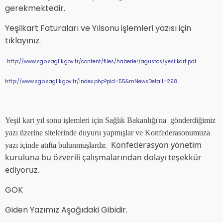
gerekmektedir.
Yeşilkart Faturaları ve Yılsonu işlemleri yazısı için
tıklayınız.
http://www.sgb.saglik.gov.tr/content/files/haberler/agustos/yesilkart.pdf
http://www.sgb.saglik.gov.tr/index.php?pid=55&mNewsDetail=298
Yeşil kart yıl sonu işlemleri için Sağlık Bakanlığı'na gönderdiğimiz
yazı üzerine sitelerinde duyuru yapmışlar ve Konfederasonumuza
Konfederasyon yönetim
yazı içinde atıfta bulunmuşlardır.
kuruluna bu özverili çalışmalarından dolayı teşekkür
ediyoruz.
GOK
Giden Yazımız Aşağıdaki Gibidir.