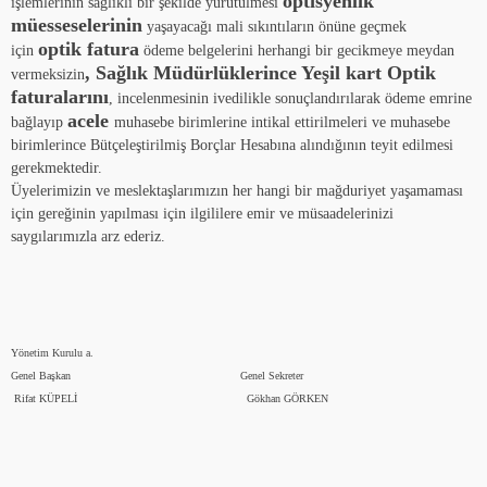
optisyenlik
işlemlerinin sağlıklı bir şekilde yürütülmesi
müesseselerinin
yaşayacağı mali sıkıntıların önüne geçmek
optik fatura
için
ödeme belgelerini herhangi bir gecikmeye meydan
, Sağlık Müdürlüklerince Yeşil kart Optik
vermeksizin
faturalarını
, incelenmesinin ivedilikle sonuçlandırılarak ödeme emrine
acele
bağlayıp
muhasebe birimlerine intikal ettirilmeleri ve muhasebe
birimlerince Bütçeleştirilmiş Borçlar Hesabına alındığının teyit edilmesi
gerekmektedir.
Üyelerimizin ve meslektaşlarımızın her hangi bir mağduriyet yaşamaması
için gereğinin yapılması için ilgililere emir ve müsaadelerinizi
saygılarımızla arz ederiz.
Yönetim Kurulu a.
Genel Başkan Genel Sekreter
Rifat KÜPELİ Gökhan GÖRKEN