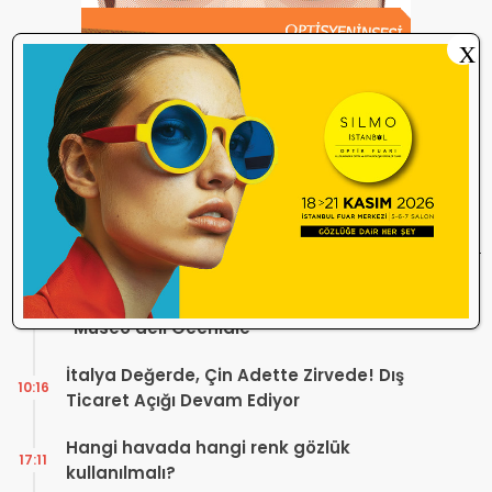
X
İlginizi Çekebilir
700 Yıllık Gözlük Tarihini Sergileyen Müze
16:40
“Museo dell’Occhiale”
İtalya Değerde, Çin Adette Zirvede! Dış
10:16
Ticaret Açığı Devam Ediyor
Hangi havada hangi renk gözlük
17:11
kullanılmalı?