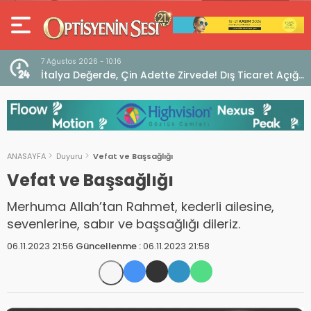
7 Ağustos 2026 - 10:16
seo
İtalya Değerde, Çin Adette Zirvede! Dış Ticaret Açığı
Devam Ediyor
ANASAYFA
Duyuru
Vefat ve Başsağlığı
Vefat ve Başsağlığı
Merhuma Allah’tan Rahmet, kederli ailesine,
sevenlerine, sabır ve başsağlığı dileriz.
06.11.2023 21:56
Güncellenme :
06.11.2023 21:58