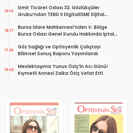
İzmir Ticaret Odası 32. Gözlükçüler
10:14
Grubu’ndan TEBD II DigitaliSME Dijital
Dönüşüm Projesi açıklaması
Bursa İdare Mahkemesi’nden V. Bölge
18:17
Bursa Odası Genel Kurulu Hakkında İptal
Kararı
Göz Sağlığı ve Optisyenlik Çalıştayı
17:23
Bilimsel Sonuç Raporu Yayımlandı
Meslektaşımız Yunus Öziç’in Acı Günü!
15:02
Kıymetli Annesi Zaika Öziç Vefat Etti