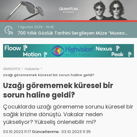
7 Ağustos 2026 - 16:40
7
ri
700 Yıllık Gözlük Tarihini Sergileyen Müze “Museo
İ
dell’Occhiale”
D
ANASAYFA
Haberler
Uzağı görememek küresel bir sorun haline geldi?
Uzağı görememek küresel bir
sorun haline geldi?
Çocuklarda uzağı görememe sorunu küresel bir
sağlık krizine dönüştü. Vakalar neden
yükseliyor? Yükseliş önlenebilir mi?
03.10.2023 11:17
Güncellenme :
03.10.2023 11:35