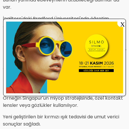
var.
İngiltere'deki Bradford Üniversitesi'nde öğretim
X
Bir ebeveyn
görevlisi Neema Ghorbani-Mojarrad, "
olarak, ekranda geçirilen süre konusunda
dikkatli olmaya değer, çünkü miyobun
bundan etkilenebileceğini gösteren çalışmalar
var. Çocuğunuz ekran başında vakit
geçirmeyi gerçekten seviyorsa, ekran
başındayken onları dışarıda tutun.
" diyor.
Diğer çözümlerse teknolojik ilerlemelere bağlı.
Örneğin Singapur'un miyop stratejisinde, özel kontakt
lensler veya gözlükler kullanılıyor.
Yeni geliştirilen bir kırmızı ışık tedavisi de umut verici
sonuçlar sağladı.