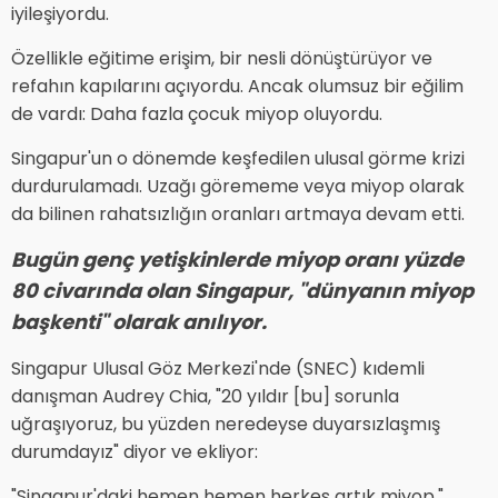
iyileşiyordu.
Özellikle eğitime erişim, bir nesli dönüştürüyor ve
refahın kapılarını açıyordu. Ancak olumsuz bir eğilim
de vardı: Daha fazla çocuk miyop oluyordu.
Singapur'un o dönemde keşfedilen ulusal görme krizi
durdurulamadı. Uzağı görememe veya miyop olarak
da bilinen rahatsızlığın oranları artmaya devam etti.
Bugün genç yetişkinlerde miyop oranı yüzde
80 civarında olan Singapur, "dünyanın miyop
başkenti" olarak anılıyor.
Singapur Ulusal Göz Merkezi'nde (SNEC) kıdemli
danışman Audrey Chia, "20 yıldır [bu] sorunla
uğraşıyoruz, bu yüzden neredeyse duyarsızlaşmış
durumdayız" diyor ve ekliyor:
"Singapur'daki hemen hemen herkes artık miyop."