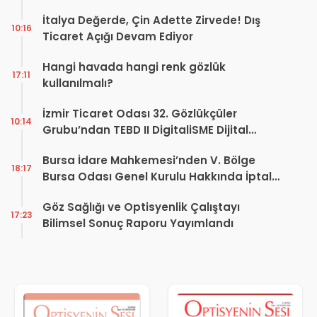
İtalya Değerde, Çin Adette Zirvede! Dış
10:16
Ticaret Açığı Devam Ediyor
Hangi havada hangi renk gözlük
17:11
kullanılmalı?
İzmir Ticaret Odası 32. Gözlükçüler
10:14
Grubu’ndan TEBD II DigitaliSME Dijital
Dönüşüm Projesi açıklaması
Bursa İdare Mahkemesi’nden V. Bölge
18:17
Bursa Odası Genel Kurulu Hakkında İptal
Kararı
Göz Sağlığı ve Optisyenlik Çalıştayı
17:23
Bilimsel Sonuç Raporu Yayımlandı