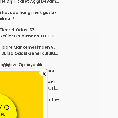
de! Dış Ticaret Açığı Devam
r
 havada hangi renk gözlük
nılmalı?
 Ticaret Odası 32.
kçüler Grubu’ndan TEBD II
aliSME Dijital Dönüşüm
 İdare Mahkemesi’nden V.
si açıklaması
 Bursa Odası Genel Kurulu
nda İptal Kararı
ağlığı ve Optisyenlik
tayı Bilimsel Sonuç Raporu
X
mlandı
ktaşımız Yunus Öziç’in Acı
 Kıymetli Annesi Zaika Öziç
 Etti
 Sektöründe Yeni Dönem! e-
alarda ÜTS Karekod
luluğu 1 Ekim 2026’da
yor