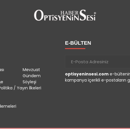
E-BÜLTEN
sı
Mevzuat
optisyeninsesi.com
e-bültenin
Gündem
kampanya içerikli e-postaların g
şe
Söyleşi
olitika / Yayın İlkeleri
emeleri