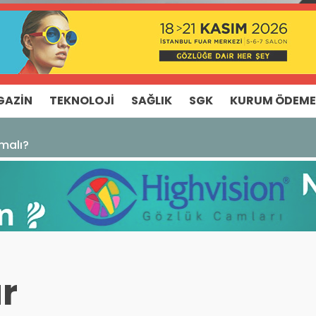
GAZIN
TEKNOLOJI
SAĞLIK
SGK
KURUM ÖDEME
malı?
ar