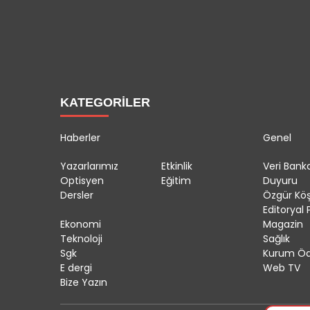
KATEGORİLER
Haberler
Genel
Yazarlarımız
Etkinlik
Veri Banka
Optisyen
Eğitim
Duyuru
Dersler
Özgür Kö
Editoryal P
Ekonomi
Magazin
Teknoloji
Sağlık
Sgk
Kurum Öd
E dergi
Web TV
Bize Yazın