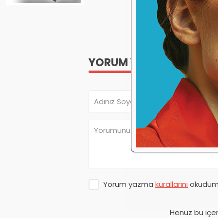
2025
Bir yıl
YORUM YAP
Yorum yazma
kurallarını
okudum 
Henüz bu içe