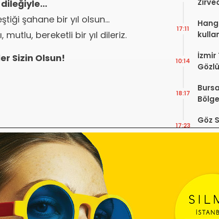
Zirve
 dileğiyle…
Ediyo
ştiği şahane bir yıl olsun…
Hangi
17:11
mutlu, bereketli bir yıl dileriz.
kulla
İzmir
er Sizin Olsun!
10:14
Gözlü
Digit
Bursa
Proje
18:17
Bölge
Hakkı
Göz S
17:23
Çalış
Yayı
Mesle
15:02
Günü!
Vefat
Optik
13:17
Fatur
Zorun
Başlı