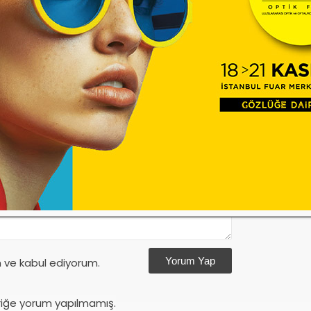
Etiketler
mutlu yıllar
Zaman
Yorum Yap
ve kabul ediyorum.
riğe yorum yapılmamış.