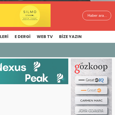
Haber ara...
LERI
E DERGI
WEB TV
BIZE YAZIN