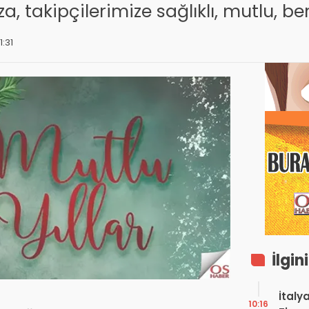
takipçilerimize sağlıklı, mutlu, bereke
1:31
İlgin
İtaly
10:16