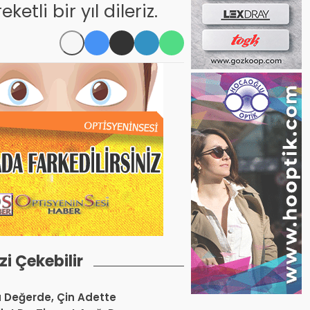
tli bir yıl dileriz.
izi Çekebilir
a Değerde, Çin Adette