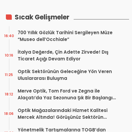
Sıcak Gelişmeler
700 Yıllık Gözlük Tarihini Sergileyen Müze
16:40
“Museo dell’Occhiale”
İtalya Değerde, Çin Adette Zirvede! Dış
10:16
Ticaret Açığı Devam Ediyor
Optik Sektörünün Geleceğine Yön Veren
11:25
Uluslararası Buluşma
Merve Optik, Tom Ford ve Zegna ile
18:12
Alaçatı’da Yaz Sezonuna Şık Bir Başlangıç ​​
Yaptı
Optik Mağazalarındaki Hizmet Kalitesi
18:06
Mercek Altında! Görüşünüz Sektörün
Geleceğini Şekillendirebilir
Yönetmelik Tartışmalarına TOGB’dan