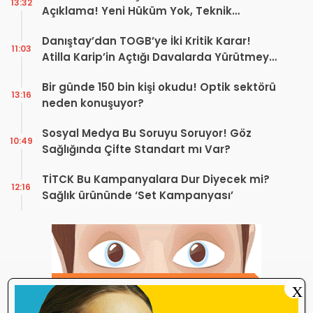
13:32
Açıklama! Yeni Hüküm Yok, Teknik
Düzenleme Var
Danıştay’dan TOGB’ye İki Kritik Karar!
11:03
Atilla Karip’in Açtığı Davalarda Yürütmeyi
Durdurma Kararı
Bir günde 150 bin kişi okudu! Optik sektörü
13:16
neden konuşuyor?
Sosyal Medya Bu Soruyu Soruyor! Göz
10:49
Sağlığında Çifte Standart mı Var?
TİTCK Bu Kampanyalara Dur Diyecek mi?
12:16
Sağlık ürününde ‘Set Kampanyası’
X