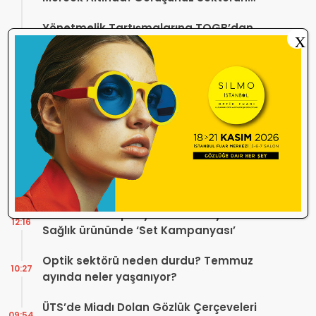
Geleceğini Şekillendirebilir
Yönetmelik Tartışmalarına TOGB’dan
13:32
X
Açıklama! Yeni Hüküm Yok, Teknik
Düzenleme Var
Danıştay’dan TOGB’ye İki Kritik Karar!
11:03
Atilla Karip’in Açtığı Davalarda Yürütmeyi
Durdurma Kararı
Bir günde 150 bin kişi okudu! Optik sektörü
13:16
neden konuşuyor?
Sosyal Medya Bu Soruyu Soruyor! Göz
10:49
Sağlığında Çifte Standart mı Var?
TİTCK Bu Kampanyalara Dur Diyecek mi?
12:16
Sağlık ürününde ‘Set Kampanyası’
Optik sektörü neden durdu? Temmuz
10:27
ayında neler yaşanıyor?
ÜTS’de Miadı Dolan Gözlük Çerçeveleri
09:54