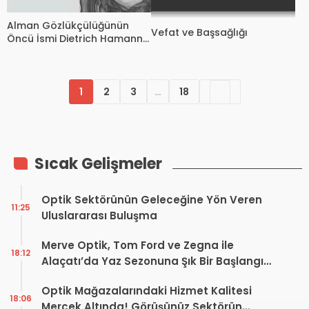
Alman Gözlükçülüğünün
Vefat ve Başsağlığı
Öncü İsmi Dietrich Hamann
Hayatını Kaybetti
1
2
3
…
18
Sıcak Gelişmeler
Optik Sektörünün Geleceğine Yön Veren
11:25
Uluslararası Buluşma
Merve Optik, Tom Ford ve Zegna ile
18:12
Alaçatı’da Yaz Sezonuna Şık Bir Başlangıç ​​
Yaptı
Optik Mağazalarındaki Hizmet Kalitesi
18:06
Mercek Altında! Görüşünüz Sektörün