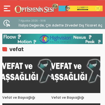
7 Ağustos 2026 - 10:16
seo
İtalya Değerde, Çin Adette Zirvede! Dış Ticaret Açığı
Devam Ediyor
vefat
Vefat ve Başsağlığı
Vefat ve Başsağlığı