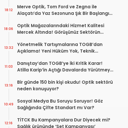
Merve Optik, Tom Ford ve Zegna ile
18:12
Alaçatı’da Yaz Sezonuna Şık Bir Başlangıç ​​
Yaptı
Optik Mağazalarındaki Hizmet Kalitesi
18:06
Mercek Altında! Görüşünüz Sektörün
Geleceğini Şekillendirebilir
Yönetmelik Tartışmalarına TOGB’dan
13:32
Açıklama! Yeni Hüküm Yok, Teknik
Düzenleme Var
Danıştay’dan TOGB’ye İki Kritik Karar!
11:03
Atilla Karip’in Açtığı Davalarda Yürütmeyi
Durdurma Kararı
Bir günde 150 bin kişi okudu! Optik sektörü
13:16
neden konuşuyor?
Sosyal Medya Bu Soruyu Soruyor! Göz
10:49
Sağlığında Çifte Standart mı Var?
TİTCK Bu Kampanyalara Dur Diyecek mi?
12:16
Sağlık ürününde ‘Set Kampanyası’