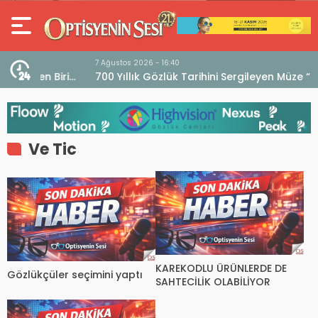
7 Ağustos 2026 - 16:40
iri
700 Yıllık Gözlük Tarihini Sergileyen Müze “Museo
dell’Occhiale”
Ve Tic
KAREKODLU ÜRÜNLERDE DE
Gözlükçüler seçimini yaptı
SAHTECİLİK OLABİLİYOR