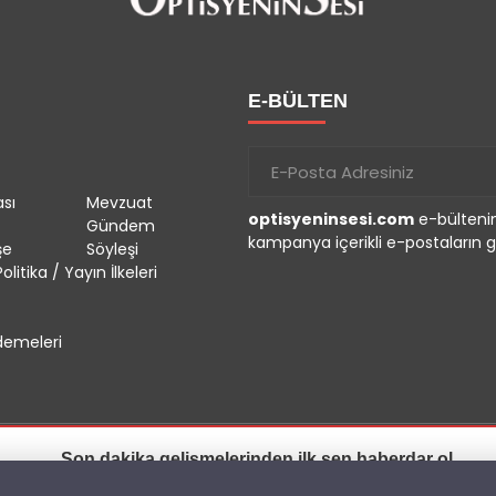
E-BÜLTEN
sı
Mevzuat
optisyeninsesi.com
e-bültenin
Gündem
kampanya içerikli e-postaların g
şe
Söyleşi
olitika / Yayın İlkeleri
emeleri
Son dakika gelişmelerinden ilk sen haberdar ol.
r.