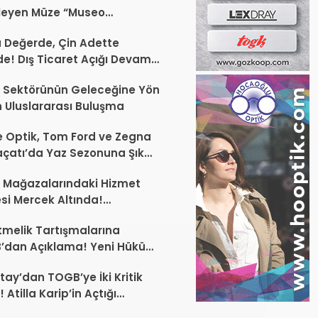
leyen Müze “Museo
Occhiale”
a Değerde, Çin Adette
de! Dış Ticaret Açığı Devam
r
 Sektörünün Geleceğine Yön
 Uluslararası Buluşma
 Optik, Tom Ford ve Zegna
laçatı’da Yaz Sezonuna Şık
şlangıç ​​Yaptı
 Mağazalarındaki Hizmet
esi Mercek Altında!
ünüz Sektörün Geleceğini
melik Tartışmalarına
endirebilir
’dan Açıklama! Yeni Hüküm
Teknik Düzenleme Var
tay’dan TOGB’ye İki Kritik
 Atilla Karip’in Açtığı
larda Yürütmeyi Durdurma