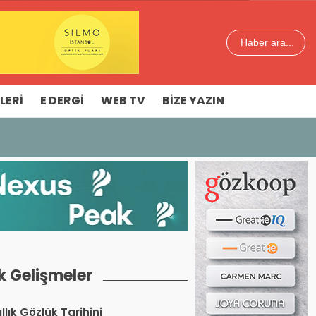
Haber ara...
LERI
E DERGI
WEB TV
BIZE YAZIN
k Gelişmeler
llık Gözlük Tarihini