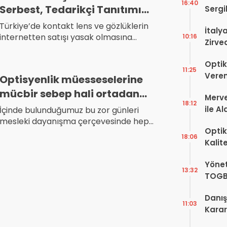
16:40
Serbest, Tedarikçi Tanıtımı
Sergi
dell’
Yasak!
Türkiye’de kontakt lens ve gözlüklerin
İtaly
internetten satışı yasak olmasına
10:16
Zirve
rağmen online satışlar hız kesmiyor.
Ediyo
Tedarikçi firmalar ürün tanıtımı
Optik
yapamıyor, denetim ise dijital satış
11:25
Veren
Optisyenlik müesseselerine
hızına yetişemiyor.
mücbir sebep hali ortadan
Merve
18:12
kalkıncaya kadar ödeme
ile A
İçinde bulunduğumuz bu zor günleri
kolaylığı yapılması hk.
mesleki dayanışma çerçevesinde hep
Bir Ba
Optik
birlikte aşacağımız inancı ile mücbir
18:06
Kalit
sebep hali ortadan kalkıncaya kadar
yardımcı olunması hususunda gereğini
Görüş
Yönet
talep ederiz.
Şekill
13:32
TOGB
Yok, 
Danış
11:03
Karar!
Dava