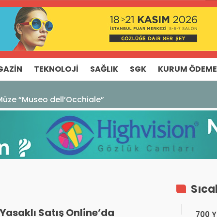
GAZIN
TEKNOLOJI
SAĞLIK
SGK
KURUM ÖDEME
ze “Museo dell’Occhiale”
Sıca
Yasaklı Satış Online’da
700 Yı