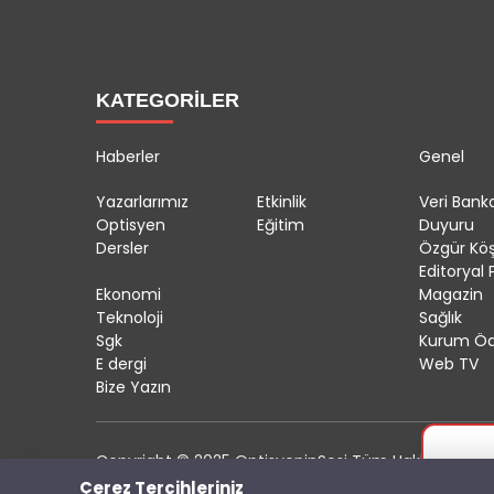
KATEGORİLER
Haberler
Genel
Yazarlarımız
Etkinlik
Veri Banka
Optisyen
Eğitim
Duyuru
Dersler
Özgür Kö
Editoryal P
Ekonomi
Magazin
Teknoloji
Sağlık
Sgk
Kurum Öd
E dergi
Web TV
Bize Yazın
Copyright © 2025 OptisyeninSesi Tüm Hakları Saklıdı
Çerez Tercihleriniz