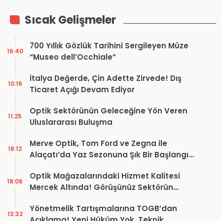
Sıcak Gelişmeler
700 Yıllık Gözlük Tarihini Sergileyen Müze
16:40
“Museo dell’Occhiale”
İtalya Değerde, Çin Adette Zirvede! Dış
10:16
Ticaret Açığı Devam Ediyor
Optik Sektörünün Geleceğine Yön Veren
11:25
Uluslararası Buluşma
Merve Optik, Tom Ford ve Zegna ile
18:12
Alaçatı’da Yaz Sezonuna Şık Bir Başlangıç ​​
Yaptı
Optik Mağazalarındaki Hizmet Kalitesi
18:06
Mercek Altında! Görüşünüz Sektörün
Geleceğini Şekillendirebilir
Yönetmelik Tartışmalarına TOGB’dan
13:32
Açıklama! Yeni Hüküm Yok, Teknik