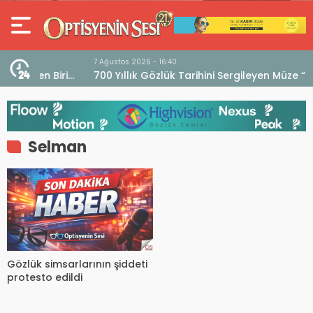
7 Ağustos 2026 - 16:40
iri
700 Yıllık Gözlük Tarihini Sergileyen Müze “Museo
dell’Occhiale”
Selman
Gözlük simsarlarının şiddeti
protesto edildi