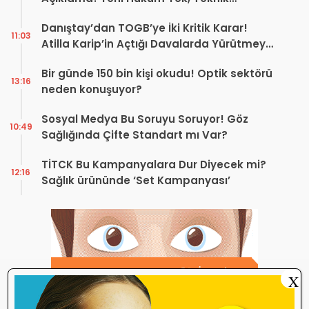
Düzenleme Var
Danıştay’dan TOGB’ye İki Kritik Karar!
11:03
Atilla Karip’in Açtığı Davalarda Yürütmeyi
Durdurma Kararı
Bir günde 150 bin kişi okudu! Optik sektörü
13:16
neden konuşuyor?
Sosyal Medya Bu Soruyu Soruyor! Göz
10:49
Sağlığında Çifte Standart mı Var?
TİTCK Bu Kampanyalara Dur Diyecek mi?
12:16
Sağlık ürününde ‘Set Kampanyası’
X