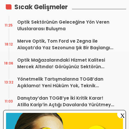
Sıcak Gelişmeler
Optik Sektörünün Geleceğine Yön Veren
11:25
Uluslararası Buluşma
Merve Optik, Tom Ford ve Zegna ile
18:12
Alaçatı’da Yaz Sezonuna Şık Bir Başlangıç ​​
Yaptı
Optik Mağazalarındaki Hizmet Kalitesi
18:06
Mercek Altında! Görüşünüz Sektörün
Geleceğini Şekillendirebilir
Yönetmelik Tartışmalarına TOGB’dan
13:32
Açıklama! Yeni Hüküm Yok, Teknik
Düzenleme Var
Danıştay’dan TOGB’ye İki Kritik Karar!
11:03
Atilla Karip’in Açtığı Davalarda Yürütmeyi
Durdurma Kararı
X
Bir günde 150 bin kişi okudu! Optik sektörü
13:16
neden konuşuyor?