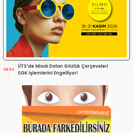
Sosyal Medya Bu Soruyu Soruyor! Göz
10:49
Sağlığında Çifte Standart mı Var?
TİTCK Bu Kampanyalara Dur Diyecek mi?
12:16
Sağlık ürününde ‘Set Kampanyası’
Optik sektörü neden durdu? Temmuz
10:27
ayında neler yaşanıyor?
ÜTS’de Miadı Dolan Gözlük Çerçeveleri
09:54
SGK İşlemlerini Engelliyor!